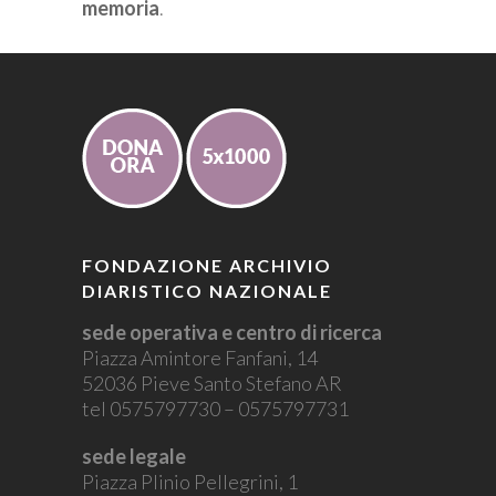
memoria
.
FONDAZIONE ARCHIVIO
DIARISTICO NAZIONALE
sede operativa e centro di ricerca
Piazza Amintore Fanfani, 14
52036 Pieve Santo Stefano AR
tel 0575797730 – 0575797731
sede legale
Piazza Plinio Pellegrini, 1