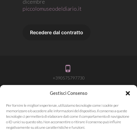
dicembre
piccolomuseodeldiario.it
+390575797730
Gestisci Consenso
info@attivalamemoria.it
Per fornire le migliori esperienze, utilizziamo tecnologie come i cookie per
memorizzare e/o accedere alle informazioni del dispositivo. Il consenso a queste
tecnologie ci permetterà di elaborare dati come il comportamento di navigazione
o ID unici su questo sito. Non acconsentire o ritirare il consenso può influire
Pieve Santo Stefano AR
negativamente su alcune caratteristiche e funzioni.