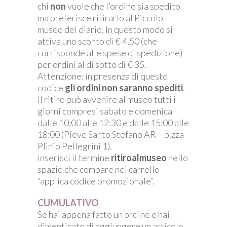
chi
non
vuole che l’ordine sia spedito
ma preferisce ritirarlo al Piccolo
museo del diario. In questo modo si
attiva uno sconto di € 4,50 (che
corrisponde alle spese di spedizione)
per ordini al di sotto di € 35.
Attenzione: in presenza di questo
codice
gli ordini non saranno spediti
.
Il ritiro può avvenire al museo tutti i
giorni compresi sabato e domenica
dalle 10:00 alle 12:30 e dalle 15:00 alle
18:00 (Pieve Santo Stefano AR – p.zza
Plinio Pellegrini 1).
inserisci il termine
ritiroalmuseo
nello
spazio che compare nel carrello
“applica codice promozionale”.
CUMULATIVO
Se hai appena fatto un ordine e hai
dimenticato di aggiungere un articolo