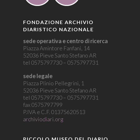
FONDAZIONE ARCHIVIO
DIARISTICO NAZIONALE
sede operativa e centro di ricerca
Piazza Amintore Fanfani, 14
52036 Pieve Santo Stefano AR
tel 0575797730 – 0575797731
sede legale
Piazza Plinio Pellegrini, 1
52036 Pieve Santo Stefano AR
tel 0575797730 – 0575797731
fax 0575797799
P.IVA e C.F. 01375620513
archiviodiari.org
PICCOLO MUSEO DEL DIARIO