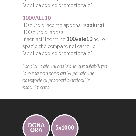
“applica codice promozionale”
100VALE10
10 euro di sconto appena raggiungi
100 euro di spesa
inserisci il termine
100vale10
nello
spazio che compare nel carrello
“applica codice promozionale”
i codici in alcuni casi sono cumulabili fra
loro ma non sono attivi per alcune
categorie di prodotti o articoli in
esaurimento