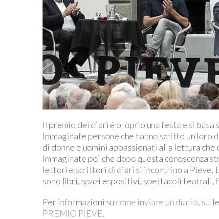
Il premio dei diari è proprio una festa e si basa 
Immaginate persone che hanno scritto un loro dia
di donne e uomini appassionati alla lettura che qu
Immaginate poi che dopo questa conoscenza strana
lettori e scrittori di diari si incontrino a Piev
sono libri, spazi espositivi, spettacoli teatrali
Per informazioni su
come inviare un diario
, sul
PREMIO PIEVE
.