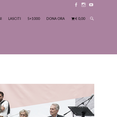
Elemento
Elemento
Elemento
menu
menu
menu
I
LASCITI
5×1000
DONA ORA
€ 0,00