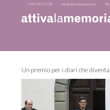
+390575797730
info@attivalamemoria.it
Pie
Un premio per i diari che diventa