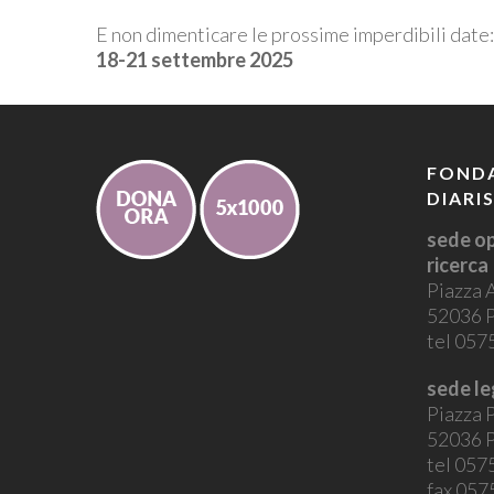
E non dimenticare le prossime imperdibili date:
18-21 settembre 2025
FONDA
DIARI
sede op
ricerca
Piazza 
52036 P
tel 05
sede le
Piazza P
52036 P
tel 05
fax 05