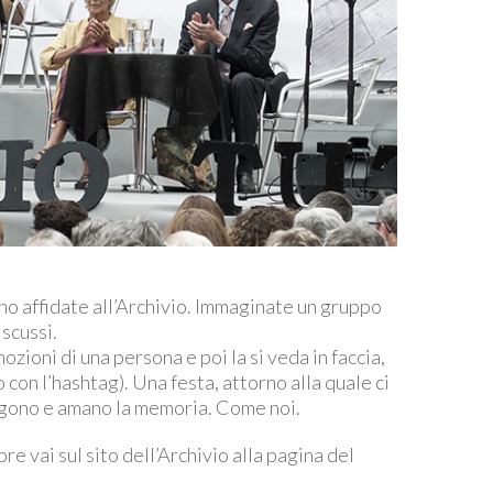
nno affidate all’Archivio. Immaginate un gruppo
iscussi.
zioni di una persona e poi la si veda in faccia,
o con l’hashtag). Una festa, attorno alla quale ci
stengono e amano la memoria. Come noi.
re vai sul sito dell’Archivio alla pagina del