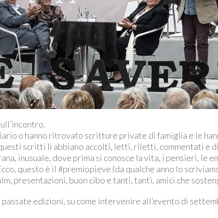
sull’incontro.
rio o hanno ritrovato scritture private di famiglia e le ha
esti scritti li abbiano accolti, letti, riletti, commentati e d
, inusuale, dove prima si conosce la vita, i pensieri, le emo
e. Ecco, questo è il #premiopieve (da qualche anno lo scriviam
, film, presentazioni, buon cibo e tanti, tanti, amici che so
le passate edizioni, su come intervenire all’evento di settemb