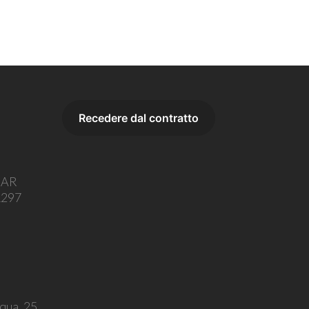
o AR
1297
squa, 25