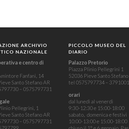
ZIONE ARCHIVIO
PICCOLO MUSEO DEL
STICO NAZIONALE
DIARIO
erativa e centro di
Palazzo Pretorio
Piazza Plinio Pellegrini 1
Amintore Fanfani, 14
52036 Pieve Santo Stefan
ieve Santo Stefano AR
tel 0575797734 – 379100
75797730 – 0575797731
orari
gale
dal lunedì al venerdì
linio Pellegrini, 1
9:30-12:30 e 15:00-18:00
ieve Santo Stefano AR
sabato, domenica e festivi
75797730 – 0575797731
10:00-13:00 e 15:00-18:00
75797799
chiuso il 1° e 6 gennaio, Pa