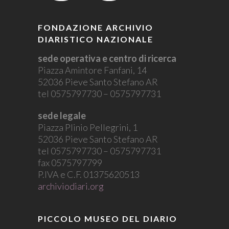
FONDAZIONE ARCHIVIO
DIARISTICO NAZIONALE
sede operativa e centro di ricerca
Piazza Amintore Fanfani, 14
52036 Pieve Santo Stefano AR
tel 0575797730 – 0575797731
sede legale
Piazza Plinio Pellegrini, 1
52036 Pieve Santo Stefano AR
tel 0575797730 – 0575797731
fax 0575797799
P.IVA e C.F. 01375620513
archiviodiari.org
PICCOLO MUSEO DEL DIARIO