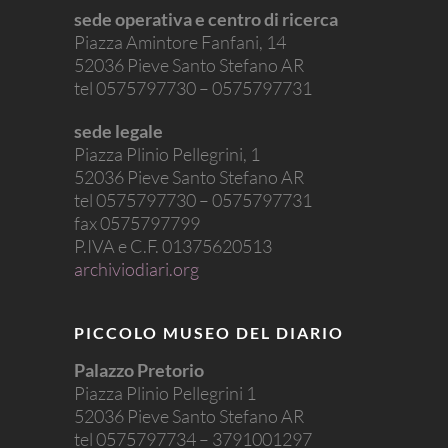
sede operativa e centro di ricerca
Piazza Amintore Fanfani, 14
52036 Pieve Santo Stefano AR
tel 0575797730 – 0575797731
sede legale
Piazza Plinio Pellegrini, 1
52036 Pieve Santo Stefano AR
tel 0575797730 – 0575797731
fax 0575797799
P.IVA e C.F. 01375620513
archiviodiari.org
PICCOLO MUSEO DEL DIARIO
Palazzo Pretorio
Piazza Plinio Pellegrini 1
52036 Pieve Santo Stefano AR
tel 0575797734 – 3791001297