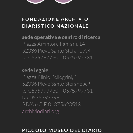
FONDAZIONE ARCHIVIO
DIARISTICO NAZIONALE
sede operativa e centro di ricerca
Piazza Amintore Fanfani, 14
52036 Pieve Santo Stefano AR
tel 0575797730 – 0575797731
sede legale
Piazza Plinio Pellegrini, 1
52036 Pieve Santo Stefano AR
tel 0575797730 – 0575797731
fax 0575797799
P.IVA e C.F. 01375620513
archiviodiari.org
PICCOLO MUSEO DEL DIARIO