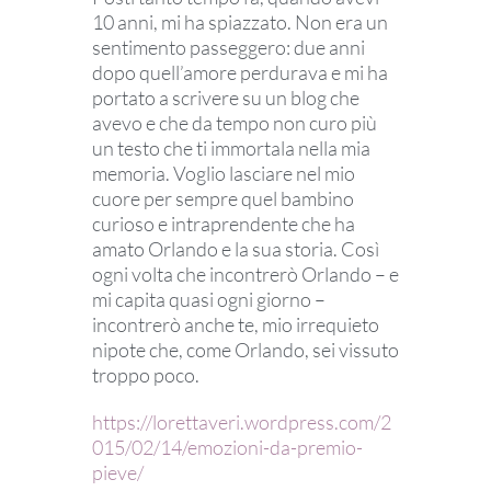
10 anni, mi ha spiazzato. Non era un
sentimento passeggero: due anni
dopo quell’amore perdurava e mi ha
portato a scrivere su un blog che
avevo e che da tempo non curo più
un testo che ti immortala nella mia
memoria. Voglio lasciare nel mio
cuore per sempre quel bambino
curioso e intraprendente che ha
amato Orlando e la sua storia. Così
ogni volta che incontrerò Orlando – e
mi capita quasi ogni giorno –
incontrerò anche te, mio irrequieto
nipote che, come Orlando, sei vissuto
troppo poco.
https://lorettaveri.wordpress.com/2
015/02/14/emozioni-da-premio-
pieve/