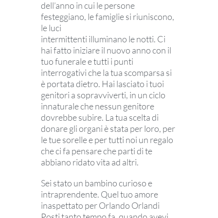
dell’anno in cui le persone
festeggiano, le famiglie si riuniscono,
le luci
intermittenti illuminano le notti. Ci
hai fatto iniziare il nuovo anno con il
tuo funerale e tutti i punti
interrogativi che la tua scomparsa si
è portata dietro. Hai lasciato i tuoi
genitori a sopravviverti, in un ciclo
innaturale che nessun genitore
dovrebbe subire. La tua scelta di
donare gli organi è stata per loro, per
le tue sorelle e per tutti noi un regalo
che ci fa pensare che parti di te
abbiano ridato vita ad altri.
Sei stato un bambino curioso e
intraprendente. Quel tuo amore
inaspettato per Orlando Orlandi
Posti tanto tempo fa, quando avevi