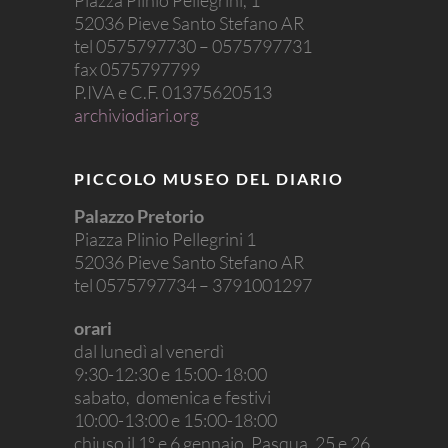
52036 Pieve Santo Stefano AR
tel 0575797730 – 0575797731
fax 0575797799
P.IVA e C.F. 01375620513
archiviodiari.org
PICCOLO MUSEO DEL DIARIO
Palazzo Pretorio
Piazza Plinio Pellegrini 1
52036 Pieve Santo Stefano AR
tel 0575797734 – 3791001297
orari
dal lunedì al venerdì
9:30-12:30 e 15:00-18:00
sabato, domenica e festivi
10:00-13:00 e 15:00-18:00
chiuso il 1° e 6 gennaio, Pasqua, 25 e 26