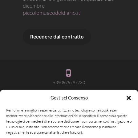
dicembre
piccolomuseodeldiario.it
+390575797730
Gestisci Consenso
info@attivalamemoria.it
Per fornire le migliori esperienze, utilizziamo tecnologie come i cookie per
memorizzare e/o accedere alle informazioni del dispositivo. Il consenso a queste
tecnologie ci permetterà di elaborare dati come il comportamento di navigazione o
ID unici su questo sito. Non acconsentire o ritirare il consenso può influire
Pieve Santo Stefano AR
negativamente su alcune caratteristiche e funzioni.