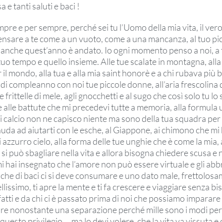
e tanti saluti e baci !
mpre e per sempre, perché sei tu l’Uomo della mia vita, il ver
pensare a te come a un vuoto, come a una mancanza, al tuo pi
e anche quest’anno è andato. Io ogni momento penso a noi, a t
 tuo tempo e quello insieme. Alle tue scalate in montagna, alla 
 il mondo, alla tua e alla mia saint honorè e a chi rubava più b
to di compleanno con noi tue piccole donne, all’aria frescolina d
le frittelle di mele, agli gnocchetti e al sugo che così solo tu lo
 e alle battute che mi precedevi tutte a memoria, alla formula 
i calcio non ne capisco niente ma sono della tua squadra per tu
nuda ad aiutarti con le esche, al Giappone, ai chimono che mi 
i azzurro cielo, alla forma delle tue unghie che è come la mia, 
e si può sbagliare nella vita e allora bisogna chiedere scusa e
mi hai insegnato che l’amore non può essere virtuale e gli abb
, che di baci ci si deve consumare e uno dato male, frettolos
lissimo, ti apre la mente e ti fa crescere e viaggiare senza bi
i fatti e da chi ci è passato prima di noi che possiamo imparare
re nonostante una separazione perché mille sono i modi per
ti questo privilegio … ma lo devi volere, che la vita va vissuta e