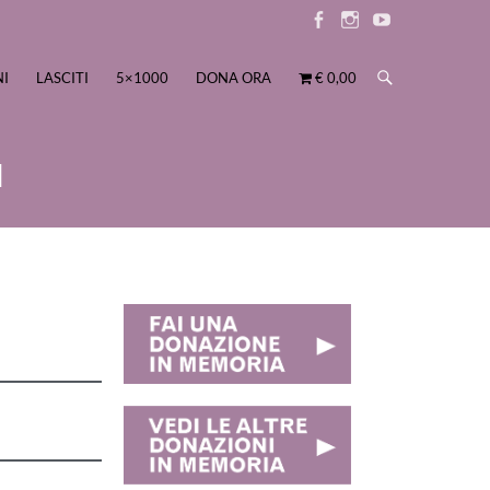
NI
LASCITI
5×1000
DONA ORA
€ 0,00
I