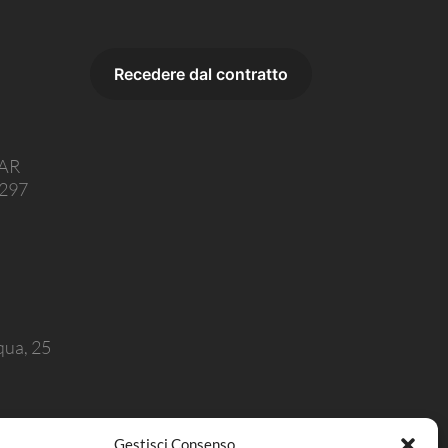
 AR
1297
squa, 25
Gestisci Consenso