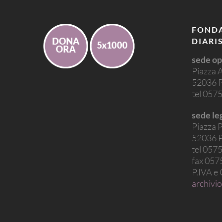
FONDA
DIARI
sede op
Piazza 
52036 P
tel 05
sede le
Piazza P
52036 P
tel 05
fax 05
P.IVA e
archivio