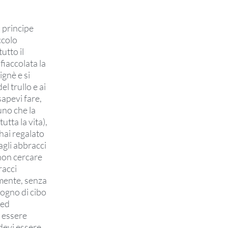
o principe
ccolo
utto il
fiaccolata la
ignè e si
el trullo e ai
 sapevi fare,
uno che la
tta la vita),
hai regalato
agli abbracci
 non cercare
racci
amente, senza
sogno di cibo
 ed
 essere
 devi essere