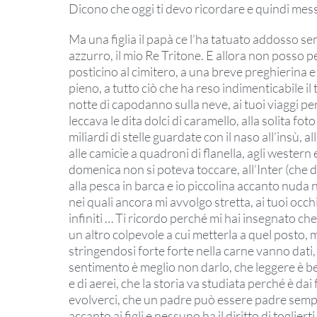
Dicono che oggi ti devo ricordare e quindi messa 
Ma una figlia il papà ce l’ha tatuato addosso se
azzurro, il mio Re Tritone. E allora non posso 
posticino al cimitero, a una breve preghierina 
pieno, a tutto ciò che ha reso indimenticabile il
notte di capodanno sulla neve, ai tuoi viaggi per
leccava le dita dolci di caramello, alla solita fo
miliardi di stelle guardate con il naso all’insù, al
alle camicie a quadroni di flanella, agli western
domenica non si poteva toccare, all’Inter (che d
alla pesca in barca e io piccolina accanto nuda 
nei quali ancora mi avvolgo stretta, ai tuoi occh
infiniti … Ti ricordo perché mi hai insegnato ch
un altro colpevole a cui metterla a quel posto, 
stringendosi forte forte nella carne vanno dati
sentimento è meglio non darlo, che leggere è bel
e di aerei, che la storia va studiata perché è da
evolverci, che un padre può essere padre semp
accanto ai figli e nessuno ha il diritto di toglier