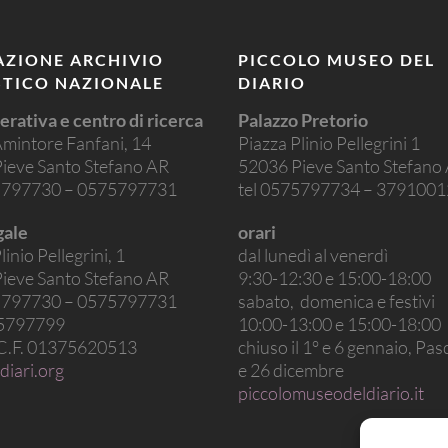
ZIONE ARCHIVIO
PICCOLO MUSEO DEL
STICO NAZIONALE
DIARIO
erativa e centro di ricerca
Palazzo Pretorio
Amintore Fanfani, 14
Piazza Plinio Pellegrini 1
ieve Santo Stefano AR
52036 Pieve Santo Stefano
75797730 – 0575797731
tel 0575797734 – 379100
gale
orari
linio Pellegrini, 1
dal lunedì al venerdì
ieve Santo Stefano AR
9:30-12:30 e 15:00-18:00
75797730 – 0575797731
sabato, domenica e festivi
75797799
10:00-13:00 e 15:00-18:00
 C.F. 01375620513
chiuso il 1° e 6 gennaio, Pa
diari.org
e 26 dicembre
piccolomuseodeldiario.it