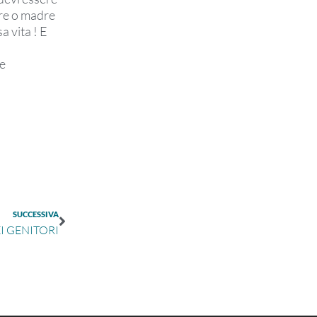
dre o madre
a vita ! E
ne
SUCCESSIVA
I GENITORI