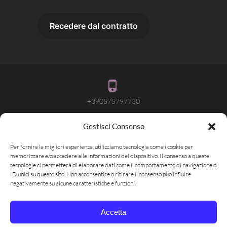
+390575797730
Gestisci Consenso
info@attivalamemoria.it
Per fornire le migliori esperienze, utilizziamo tecnologie come i cookie per
memorizzare e/o accedere alle informazioni del dispositivo. Il consenso a queste
tecnologie ci permetterà di elaborare dati come il comportamento di navigazione o
ID unici su questo sito. Non acconsentire o ritirare il consenso può influire
Pieve Santo Stefano AR
negativamente su alcune caratteristiche e funzioni.
Accetta