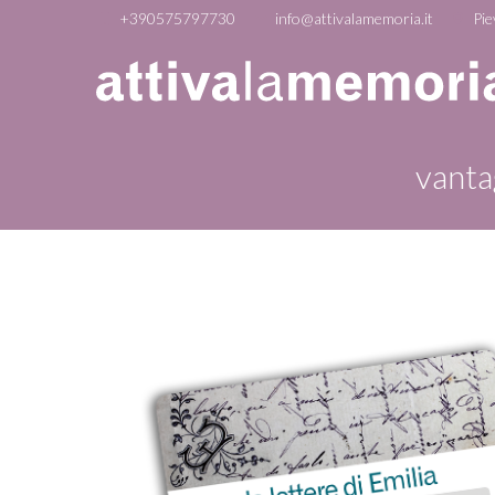
+390575797730
info@attivalamemoria.it
Pie
vanta