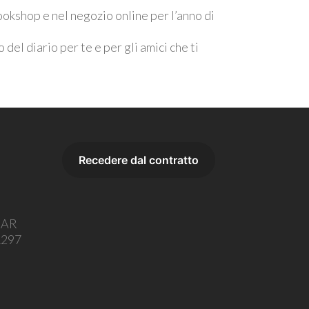
bookshop e nel negozio online per l’anno di
 del diario per te e per gli amici che ti
o AR
1297