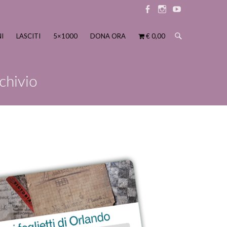
Elemento
Elemento
Elemento
menu
menu
menu
I
LASCITI
5×1000
DONA ORA
€ 0,00
chivio