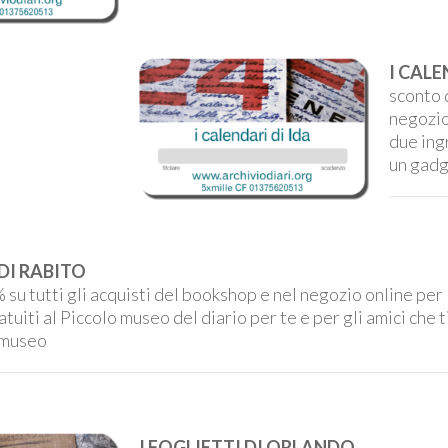
I CALE
sconto 
negozio 
due ing
un gadg
 DI RABITO
su tutti gli acquisti del bookshop e nel negozio online per l
atuiti al Piccolo museo del diario per te e per gli amici ch
 museo
I FOGLIETTI DI ORLANDO