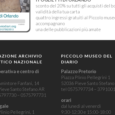
sconto del 20% su tutti gli acquisti del 
validità della tua carta
quattro ingressi gratuiti al Piccolo museo
accompagnano
una delle pubblicazioni più amate
ZIONE ARCHIVIO
PICCOLO MUSEO DEL
STICO NAZIONALE
DIARIO
erativa e centro di
Palazzo Pretorio
Piazza Plinio Pellegrini 1
Amintore Fanfani, 14
52036 Pieve Santo Stefan
ieve Santo Stefano AR
tel 0575797734 – 379100
75797730 – 0575797731
orari
gale
dal lunedì al venerdì
linio Pellegrini, 1
9:30-12:30 e 15:00-18:00