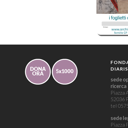
FONDA
DIARI
sede op
ricerca
Piazza 
52036 P
tel 05
sede le
Piazza P