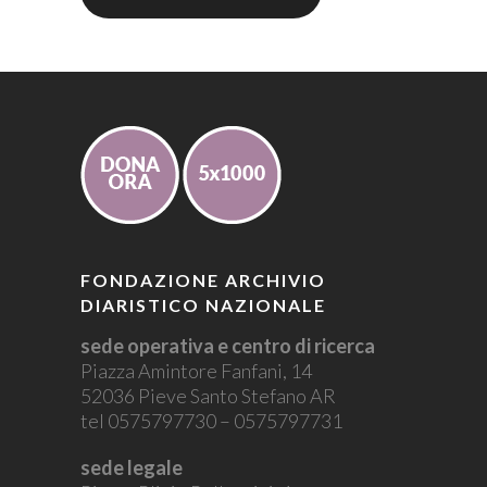
FONDAZIONE ARCHIVIO
DIARISTICO NAZIONALE
sede operativa e centro di ricerca
Piazza Amintore Fanfani, 14
52036 Pieve Santo Stefano AR
tel 0575797730 – 0575797731
sede legale