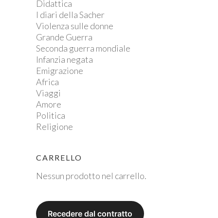
Didattica
I diari della Sacher
Violenza sulle donne
Grande Guerra
Seconda guerra mondiale
Infanzia negata
Emigrazione
Africa
Viaggi
Amore
Politica
Religione
CARRELLO
Nessun prodotto nel carrello.