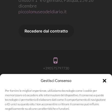
chiuso il 1° e 6 gennaio, Pasqua, 25 e 26
dicembre
piccolomuseodeldiario.it
+390575797730
Gestisci Consenso
info@attivalamemoria.it
Per fornire le migliori esperienze, utilizziamo tecnologie come i cookie per
memorizzare e/o accedere alle informazioni del dispositivo. Il consenso a queste
tecnologie ci permetterà di elaborare dati come il comportamento di navigazione
o ID unici su questo sito. Non acconsentire o ritirare il consenso può influire
Pieve Santo Stefano AR
negativamente su alcune caratteristiche e funzioni.