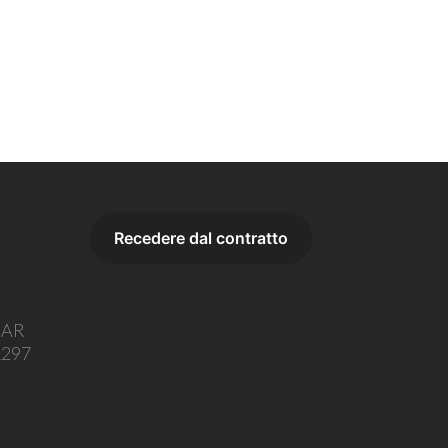
o AR
1297