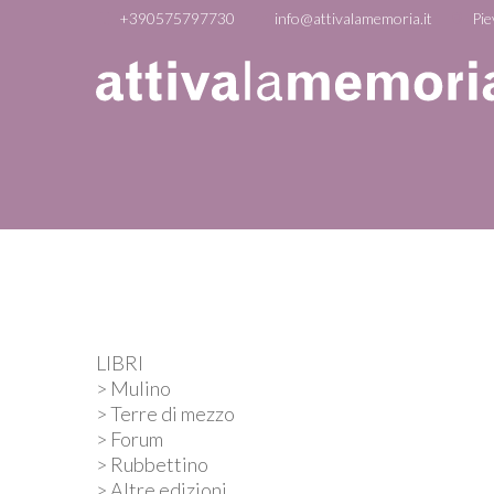
+390575797730
info@attivalamemoria.it
Pie
LIBRI
> Mulino
> Terre di mezzo
> Forum
> Rubbettino
> Altre edizioni