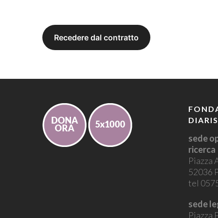
FONDA
DIARI
sede op
ricerca
Piazza 
52036 P
tel 05
sede le
Piazza P