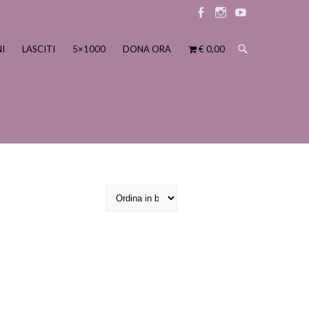
Elemento
Elemento
Elemento
menu
menu
menu
I
LASCITI
5×1000
DONA ORA
€ 0,00