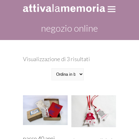
negozio online
Ordina
Visualizzazione di 3 risultati
in
base
al
più
recente
pacco 40 anni