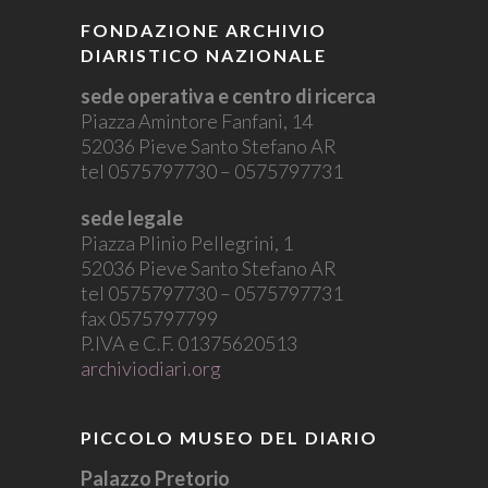
FONDAZIONE ARCHIVIO
DIARISTICO NAZIONALE
sede operativa e centro di ricerca
Piazza Amintore Fanfani, 14
52036 Pieve Santo Stefano AR
tel 0575797730 – 0575797731
sede legale
Piazza Plinio Pellegrini, 1
52036 Pieve Santo Stefano AR
tel 0575797730 – 0575797731
fax 0575797799
P.IVA e C.F. 01375620513
archiviodiari.org
PICCOLO MUSEO DEL DIARIO
Palazzo Pretorio