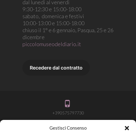
dal lunedì al venerdì
9:30-12:30 e 15:00-18:00
sabato, domenica e festivi
10:00-13:00 e 15:00-18:00
chiuso il 1° e 6 gennaio, Pasqua, 25 e 26
dicembre
piccolomuseodeldiario.it
+390575797730
Gestisci Consenso
info@attivalamemoria.it