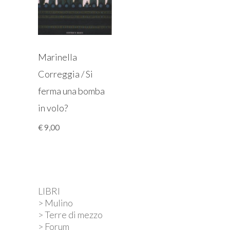
Marinella
Correggia / Si
ferma una bomba
in volo?
€
9,00
LIBRI
> Mulino
> Terre di mezzo
> Forum