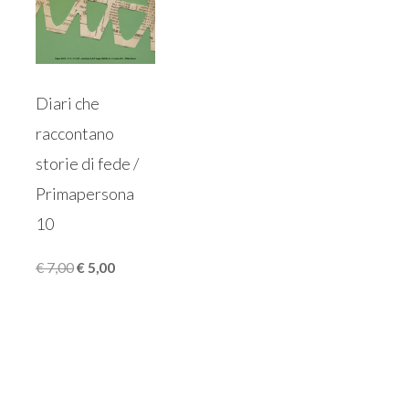
Diari che
raccontano
storie di fede /
Primapersona
10
Il
Il
€
7,00
€
5,00
prezzo
prezzo
originale
attuale
era:
è:
€ 7,00.
€ 5,00.