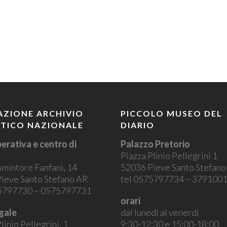
ZIONE ARCHIVIO
PICCOLO MUSEO DEL
STICO NAZIONALE
DIARIO
erativa e centro di
Palazzo Pretorio
Piazza Plinio Pellegrini 1
Amintore Fanfani, 14
52036 Pieve Santo Stefan
ieve Santo Stefano AR
tel 0575797734 – 379100
75797730 – 0575797731
orari
gale
dal lunedì al venerdì
linio Pellegrini, 1
9:30-12:30 e 15:00-18:00