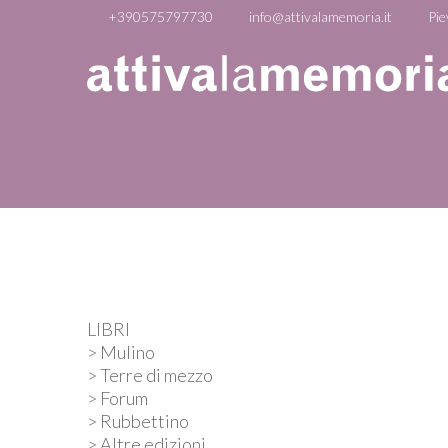
+390575797730
info@attivalamemoria.it
Pie
LIBRI
> Mulino
> Terre di mezzo
> Forum
> Rubbettino
> Altre edizioni