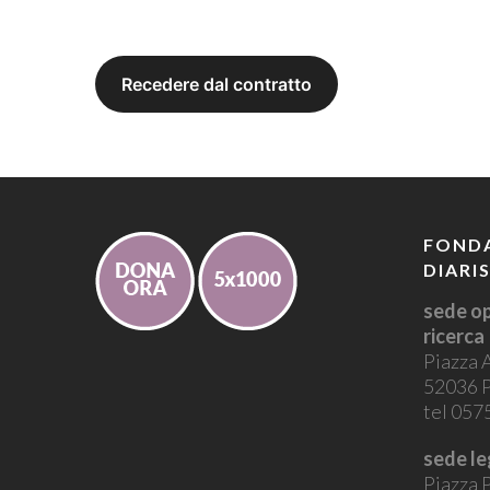
FONDA
DIARI
sede op
ricerca
Piazza 
52036 P
tel 05
sede le
Piazza P