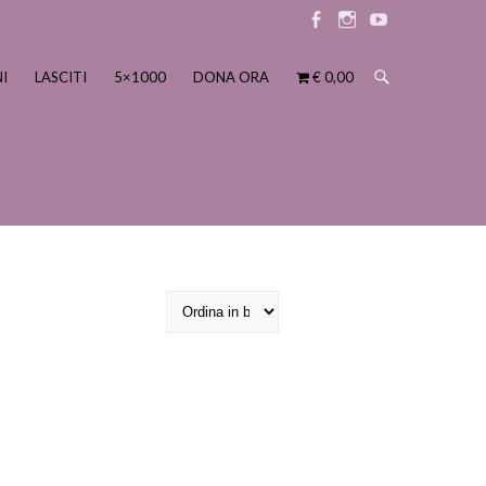
Elemento
Elemento
Elemento
menu
menu
menu
I
LASCITI
5×1000
DONA ORA
€ 0,00