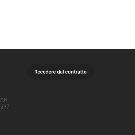
o AR
1297