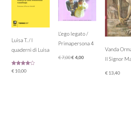
L’ego legato /
Luisa T. / I
Primapersona 4
Vanda Orma
quaderni di Luisa
Il
Il
€
7,00
€
4,00
Il Signor M
prezzo
prezzo
Valutato
originale
attuale
€
10,00
€
13,40
4.00
era:
è:
su 5
€ 7,00.
€ 4,00.