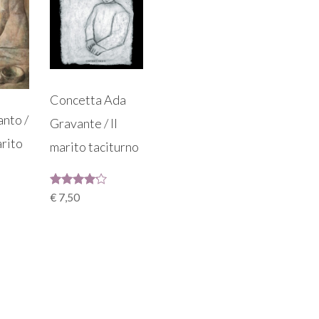
Concetta Ada
nto /
Gravante / Il
arito
marito taciturno
Valutato
€
7,50
4.00
su 5