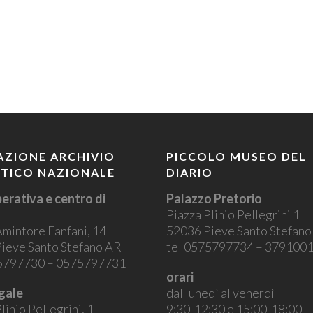
ZIONE ARCHIVIO
PICCOLO MUSEO DEL
STICO NAZIONALE
DIARIO
erativa e centro di
Palazzo Pretorio
Piazza Plinio Pellegrini 1
Amintore Fanfani, 14
52036 Pieve Santo Stefan
ieve Santo Stefano AR
tel 0575797734 – 379100
75797730 – 0575797731
orari
gale
dal lunedì al venerdì
linio Pellegrini, 1
9:30-12:30 e 15:00-18:00