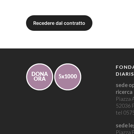
FONDA
DIARI
sede op
ricerca
Piazza 
52036 P
tel 05
sede le
Piazza P