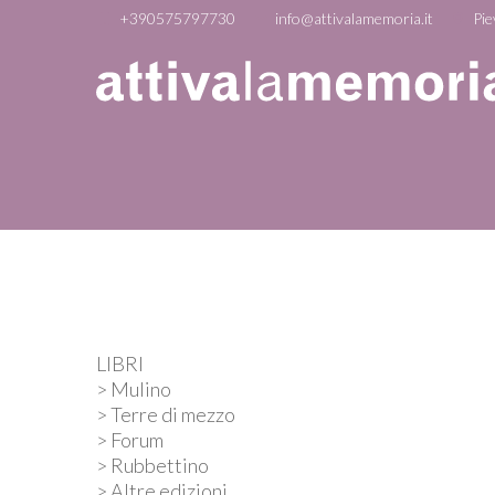
+390575797730
info@attivalamemoria.it
Pie
LIBRI
> Mulino
> Terre di mezzo
> Forum
> Rubbettino
> Altre edizioni