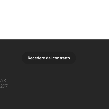
o AR
1297