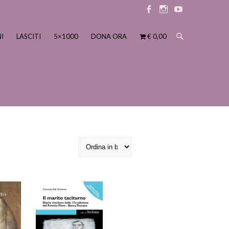
Elemento
Elemento
Elemento
menu
menu
menu
I
LASCITI
5×1000
DONA ORA
€ 0,00