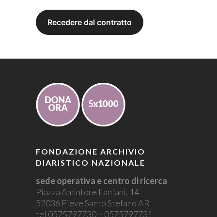
FONDAZIONE ARCHIVIO
DIARISTICO NAZIONALE
sede operativa e centro di ricerca
Piazza Amintore Fanfani, 14
52036 Pieve Santo Stefano AR
tel 0575797730 – 0575797731