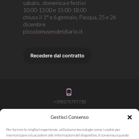
sabato, domenica e festivi
10:00-13:00 e 15:00-18:00
chiuso il 1° e 6 gennaio, Pasqua, 25 e 26
dicembre
piccolomuseodeldiario.it
+390575797730
Gestisci Consenso
info@attivalamemoria.it
Per fornire le migliori esperienze, utilizziamo tecnologie come i cookie per
memorizzare e/o accedere alle informazioni del dispositivo. Il consenso a queste