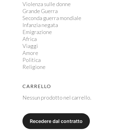
Violenza sulle donne
Grande Guerra
Seconda guerra mondiale
Infanzia negata
Emigrazione
Africa
Viaggi
Amore
Politica
Religione
CARRELLO
Nessun prodotto nel carrello.