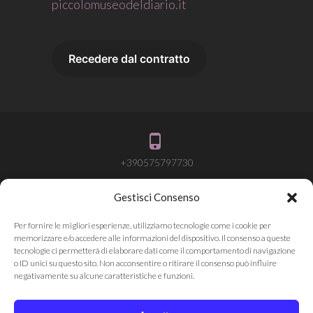
piccolomuseodeldiario.it
+390575797730
Gestisci Consenso
info@attivalamemoria.it
Per fornire le migliori esperienze, utilizziamo tecnologie come i cookie per
memorizzare e/o accedere alle informazioni del dispositivo. Il consenso a queste
tecnologie ci permetterà di elaborare dati come il comportamento di navigazione
o ID unici su questo sito. Non acconsentire o ritirare il consenso può influire
Pieve Santo Stefano AR
negativamente su alcune caratteristiche e funzioni.