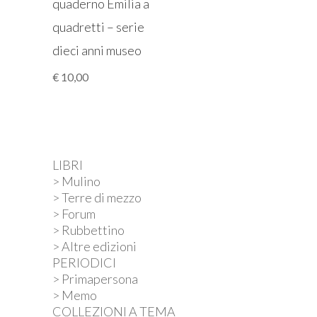
quaderno Emilia a
quadretti – serie
dieci anni museo
€
10,00
LIBRI
> Mulino
> Terre di mezzo
> Forum
> Rubbettino
> Altre edizioni
PERIODICI
> Primapersona
> Memo
COLLEZIONI A TEMA