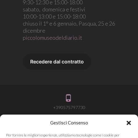
9:30-12:30 e 15:00-18:00
sabato, domenica e festivi
10:00-13:00 e 15:00-18:00
chiuso il 1° e 6 gennaio, Pasqua, 25 e 26
dicembre
piccolomuseodeldiario.it
+390575797730
Gestisci Consenso
info@attivalamemoria.it
Per fornire le migliori esperienze, utilizziamo tecnologie come i cookie per