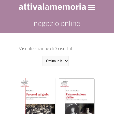
negozio online
Ordina
Visualizzazione di 3 risultati
in
base
al
più
recente