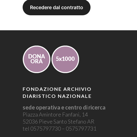
FONDAZIONE ARCHIVIO
DIARISTICO NAZIONALE
sede operativa e centro di ricerca
Piazza Amintore Fanfani, 14
52036 Pieve Santo Stefano AR
tel 0575797730 – 0575797731