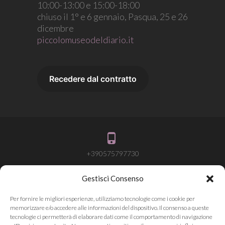
10:00-13:00 e 15:00-18:00
chiuso il 1° e 6 gennaio, Pasqua, 25 e 26
dicembre
piccolomuseodeldiario.it
+390575797730
Gestisci Consenso
info@attivalamemoria.it
Per fornire le migliori esperienze, utilizziamo tecnologie come i cookie per
memorizzare e/o accedere alle informazioni del dispositivo. Il consenso a queste
tecnologie ci permetterà di elaborare dati come il comportamento di navigazione