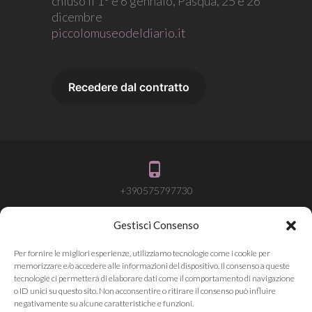
chiuso il 1° e 6 gennaio, Pasqua, 25 e 26
dicembre
piccolomuseodeldiario.it
+390575797730
Gestisci Consenso
info@attivalamemoria.it
Per fornire le migliori esperienze, utilizziamo tecnologie come i cookie per
memorizzare e/o accedere alle informazioni del dispositivo. Il consenso a queste
tecnologie ci permetterà di elaborare dati come il comportamento di navigazione
o ID unici su questo sito. Non acconsentire o ritirare il consenso può influire
Pieve Santo Stefano AR
negativamente su alcune caratteristiche e funzioni.