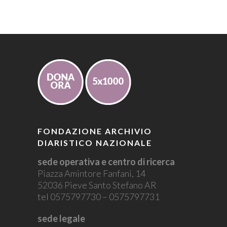
FONDAZIONE ARCHIVIO
DIARISTICO NAZIONALE
sede operativa e centro di ricerca
Piazza Amintore Fanfani, 14
52036 Pieve Santo Stefano AR
tel 0575797730 – 0575797731
sede legale