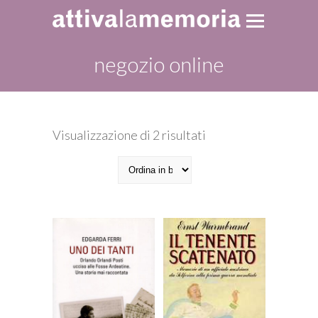
negozio online
Ordina
Visualizzazione di 2 risultati
in
base
al
più
recente