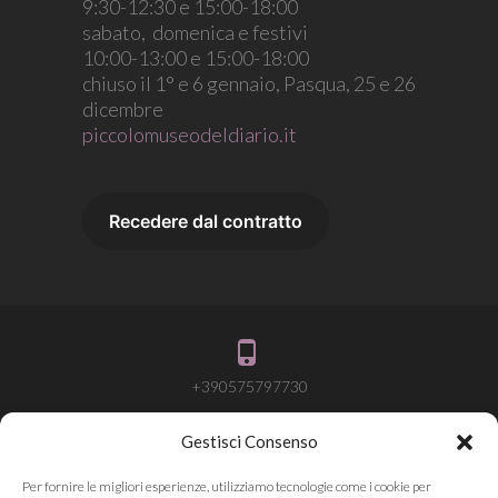
9:30-12:30 e 15:00-18:00
sabato, domenica e festivi
10:00-13:00 e 15:00-18:00
chiuso il 1° e 6 gennaio, Pasqua, 25 e 26
dicembre
piccolomuseodeldiario.it
+390575797730
Gestisci Consenso
info@attivalamemoria.it
Per fornire le migliori esperienze, utilizziamo tecnologie come i cookie per