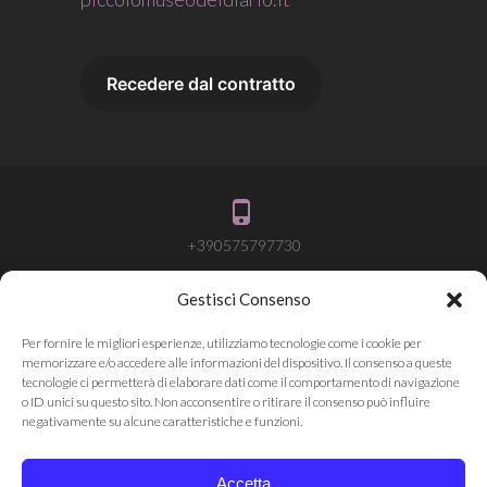
+390575797730
Gestisci Consenso
info@attivalamemoria.it
Per fornire le migliori esperienze, utilizziamo tecnologie come i cookie per
memorizzare e/o accedere alle informazioni del dispositivo. Il consenso a queste
tecnologie ci permetterà di elaborare dati come il comportamento di navigazione
o ID unici su questo sito. Non acconsentire o ritirare il consenso può influire
Pieve Santo Stefano AR
negativamente su alcune caratteristiche e funzioni.
Accetta