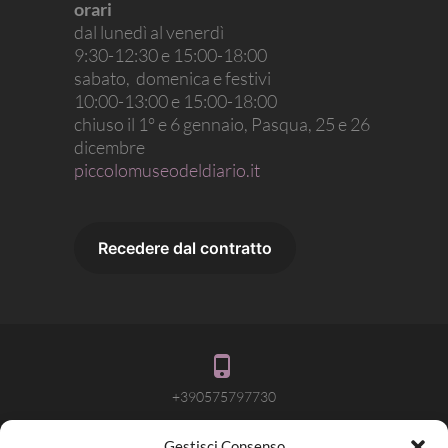
orari
dal lunedì al venerdì
9:30-12:30 e 15:00-18:00
sabato, domenica e festivi
10:00-13:00 e 15:00-18:00
chiuso il 1° e 6 gennaio, Pasqua, 25 e 26
dicembre
piccolomuseodeldiario.it
+390575797730
Gestisci Consenso