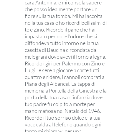
cara Antonina, e mi consola sapere
che posso idealmente portare
un
fiore sulla tua tomba. Mi hai accolta
nella tua casa e ho ricordi bellissimi di
te e Zino. Ricordo il pane che hai
impastato per noi e l’odore che si
diffondeva tutto intorno nella tua
casetta di Baucina circondata dai
melograni dove avevi il forno a legna.
Ricordo i giri per Palermo con Zino e
Luigi, le sere a giocare a carte tutti
quattro e ridere, i cannoli comprati a
Piana degli Albanesi. La tappa di
memoria a Portella della Ginestra e la
porta della tua casa d’infanzia dove
tuo padre fu colpito a morte per
mano mafiosa nel Natale del 1946.
Ricordo il tuo sorriso dolce e la tua
voce calda al telefono quando ogni
tanto mi chiamavi per una