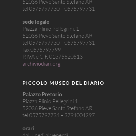
52036 Pieve Santo Stefano AR
tel 0575797730 – 0575797731
sede legale
Piazza Plinio Pellegrini, 1
52036 Pieve Santo Stefano AR
tel 0575797730 – 0575797731
fax 0575797799
P.IVA e C.F. 01375620513
archiviodiari.org
PICCOLO MUSEO DEL DIARIO
Palazzo Pretorio
Piazza Plinio Pellegrini 1
52036 Pieve Santo Stefano AR
tel 0575797734 – 3791001297
orari
dal lunedì al venerdì