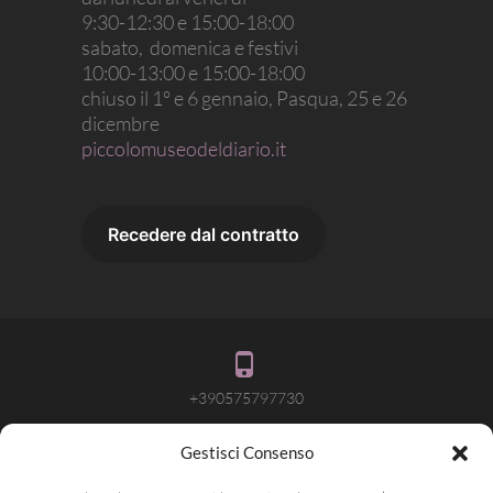
9:30-12:30 e 15:00-18:00
sabato, domenica e festivi
10:00-13:00 e 15:00-18:00
chiuso il 1° e 6 gennaio, Pasqua, 25 e 26
dicembre
piccolomuseodeldiario.it
+390575797730
Gestisci Consenso
info@attivalamemoria.it