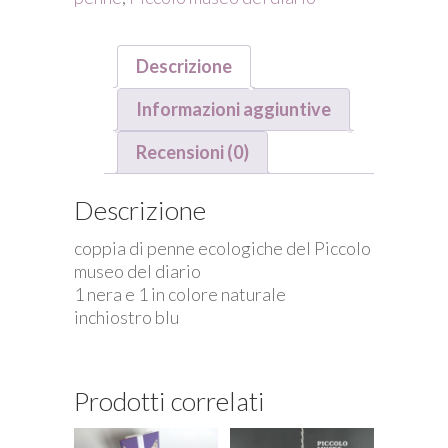
museo
quantità
Descrizione
Informazioni aggiuntive
Recensioni (0)
Descrizione
coppia di penne ecologiche del Piccolo
museo del diario
1 nera e 1 in colore naturale
inchiostro blu
Prodotti correlati