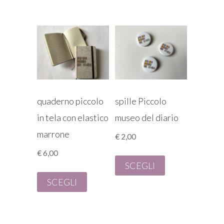
quaderno piccolo
spille Piccolo
in tela con elastico
museo del diario
marrone
€
2,00
€
6,00
SCEGLI
SCEGLI