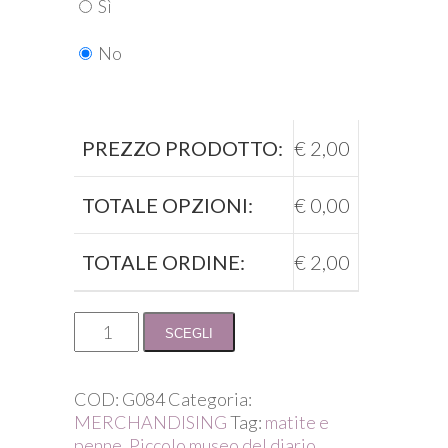
Sì
No
PREZZO PRODOTTO:
€
2,00
TOTALE OPZIONI:
€
0,00
TOTALE ORDINE:
€
2,00
coppia
SCEGLI
di
penne
in
COD:
G084
Categoria:
carta
MERCHANDISING
Tag:
matite e
del
penne
,
Piccolo museo del diario