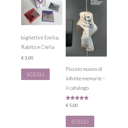
bigliettini Emilia,
Rabito e Clelia
€
3,00
Piccolo museo di
SCEGLI
infinite memorie –
il catalogo
Valutato
€
5,00
5.00
su 5
SCEGLI