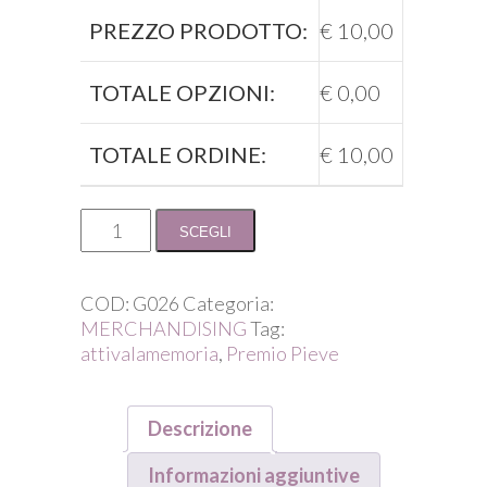
PREZZO PRODOTTO:
€
10,00
TOTALE OPZIONI:
€
0,00
TOTALE ORDINE:
€
10,00
maglietta
SCEGLI
petrolio
del
Premio
COD:
G026
Categoria:
Pieve
MERCHANDISING
Tag:
quantità
attivalamemoria
,
Premio Pieve
Descrizione
Informazioni aggiuntive