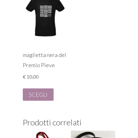
maglietta nera del
Premio Pieve
€
10,00
Questo
prodotto
SCEGLI
ha
più
varianti.
Prodotti correlati
Le
opzioni
possono