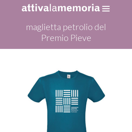
maglietta petrolio del
Premio Pieve