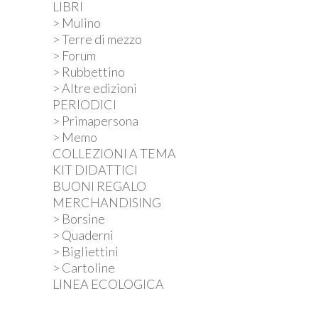
LIBRI
possono
> Mulino
essere
> Terre di mezzo
scelte
> Forum
nella
> Rubbettino
pagina
> Altre edizioni
del
PERIODICI
prodotto
> Primapersona
> Memo
COLLEZIONI A TEMA
KIT DIDATTICI
BUONI REGALO
MERCHANDISING
> Borsine
> Quaderni
> Bigliettini
> Cartoline
LINEA ECOLOGICA