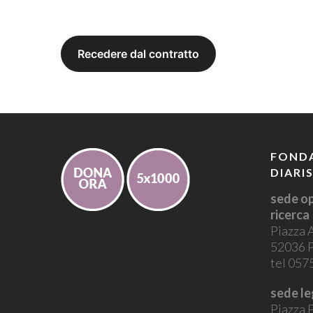
FONDA
DIARI
sede op
ricerca
Piazza 
52036 P
tel 05
sede le
Piazza P