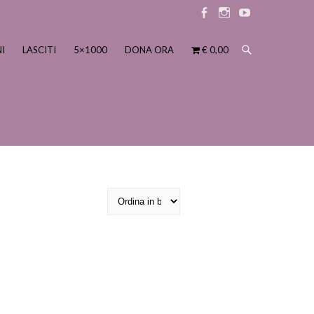
Elemento
Elemento
Elemento
menu
menu
menu
I
LASCITI
5×1000
DONA ORA
€ 0,00