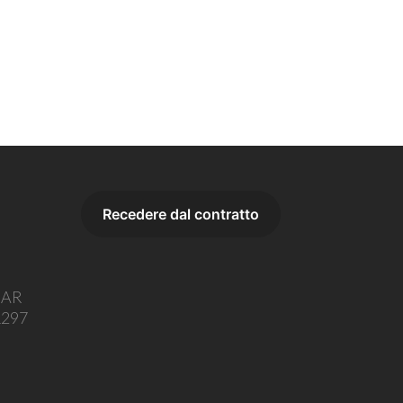
o AR
1297