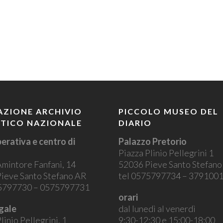
ZIONE ARCHIVIO
PICCOLO MUSEO DEL
STICO NAZIONALE
DIARIO
erativa e centro di
Palazzo Pretorio
Piazza Plinio Pellegrini 1
Amintore Fanfani, 14
52036 Pieve Santo Stefan
ieve Santo Stefano AR
tel 0575797734 – 379100
75797730 – 0575797731
orari
gale
dal lunedì al venerdì
linio Pellegrini, 1
9:30-12:30 e 15:00-18:00