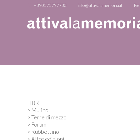
+390575797730
info@attivalamemoria.it
Pie
LIBRI
> Mulino
> Terre di mezzo
> Forum
> Rubbettino
> Altre edizioni