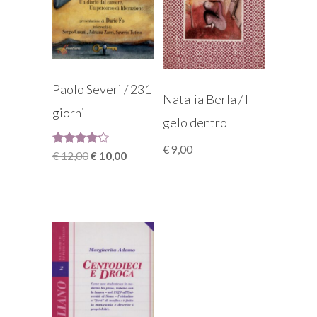
Paolo Severi / 231
Natalia Berla / Il
giorni
gelo dentro
€
9,00
Valutato
Il
Il
€
12,00
€
10,00
4.00
prezzo
prezzo
su 5
originale
attuale
era:
è:
€ 12,00.
€ 10,00.