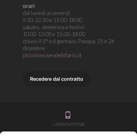
orari
dal lunedì al venerdì
9:30-12:30 e 15:00-18:00
sabato, domenica e festivi
10:00-13:00 e 15:00-18:00
chiuso il 1° e 6 gennaio, Pasqua, 25 e 26
dicembre
piccolomuseodeldiario.it
+390575797730