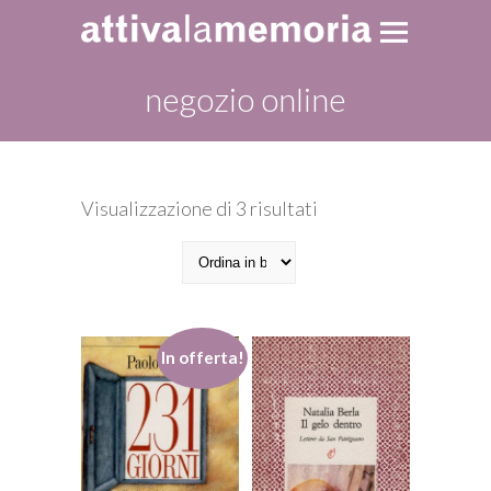
negozio online
Ordina
Visualizzazione di 3 risultati
in
base
al
più
recente
In offerta!