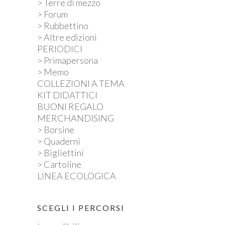
> Terre di mezzo
> Forum
> Rubbettino
> Altre edizioni
PERIODICI
> Primapersona
> Memo
COLLEZIONI A TEMA
KIT DIDATTICI
BUONI REGALO
MERCHANDISING
> Borsine
> Quaderni
> Bigliettini
> Cartoline
LINEA ECOLOGICA
SCEGLI I PERCORSI