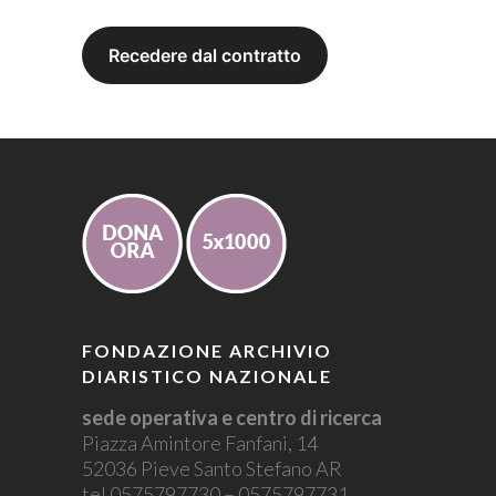
FONDAZIONE ARCHIVIO
DIARISTICO NAZIONALE
sede operativa e centro di ricerca
Piazza Amintore Fanfani, 14
52036 Pieve Santo Stefano AR
tel 0575797730 – 0575797731