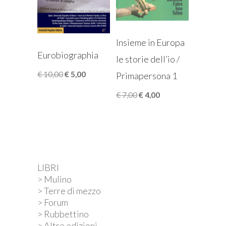
Insieme in Europa
Eurobiographia
le storie dell’io /
Il
Il
€
10,00
€
5,00
Primapersona 1
prezzo
prezzo
Il
Il
€
7,00
€
4,00
originale
attuale
prezzo
prezzo
era:
è:
originale
attuale
€ 10,00.
€ 5,00.
era:
è:
€ 7,00.
€ 4,00.
LIBRI
> Mulino
> Terre di mezzo
> Forum
> Rubbettino
> Altre edizioni