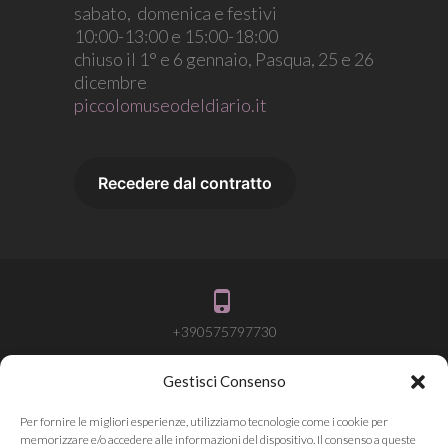
sabato, domenica e festivi
10:00-13:00 e 15:00-18:00
chiuso il 1° e 6 gennaio, Pasqua, 25 e 26
dicembre
piccolomuseodeldiario.it
+390575797730
Gestisci Consenso
info@attivalamemoria.it
Per fornire le migliori esperienze, utilizziamo tecnologie come i cookie per
memorizzare e/o accedere alle informazioni del dispositivo. Il consenso a queste