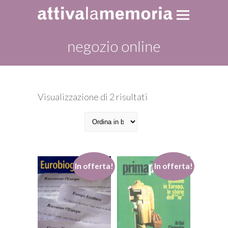
negozio online
Ordina
Visualizzazione di 2 risultati
in
base
al
più
recente
In offerta!
In offerta!