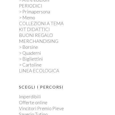
PERIODICI
> Primapersona
> Memo
COLLEZIONI A TEMA
KIT DIDATTICI
BUONI REGALO
MERCHANDISING
> Borsine
> Quaderni
> Bigliettini
> Cartoline
LINEA ECOLOGICA
SCEGLI I PERCORSI
Imperdibili
Offerte online
Vincitori Premio Pieve
Saverio Tutino