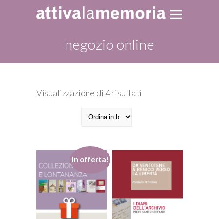
negozio online
Ordina
Visualizzazione di 4 risultati
in
base
al
più
recente
In offerta!