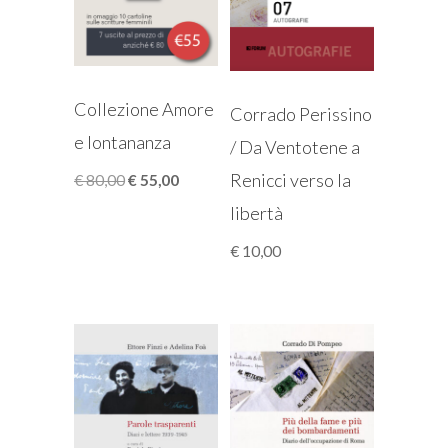
Collezione Amore
Corrado Perissino
e lontananza
/ Da Ventotene a
Renicci verso la
Il
Il
€
80,00
€
55,00
prezzo
prezzo
libertà
originale
attuale
era:
è:
€
10,00
€ 80,00.
€ 55,00.