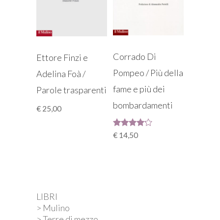
Corrado Di
Ettore Finzi e
Pompeo / Più della
Adelina Foà /
fame e più dei
Parole trasparenti
bombardamenti
€
25,00
Valutato
€
14,50
4.00
su 5
LIBRI
> Mulino
> Terre di mezzo