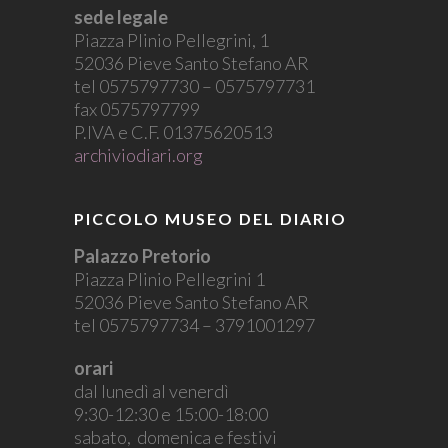
sede legale
Piazza Plinio Pellegrini, 1
52036 Pieve Santo Stefano AR
tel 0575797730 – 0575797731
fax 0575797799
P.IVA e C.F. 01375620513
archiviodiari.org
PICCOLO MUSEO DEL DIARIO
Palazzo Pretorio
Piazza Plinio Pellegrini 1
52036 Pieve Santo Stefano AR
tel 0575797734 – 3791001297
orari
dal lunedì al venerdì
9:30-12:30 e 15:00-18:00
sabato, domenica e festivi