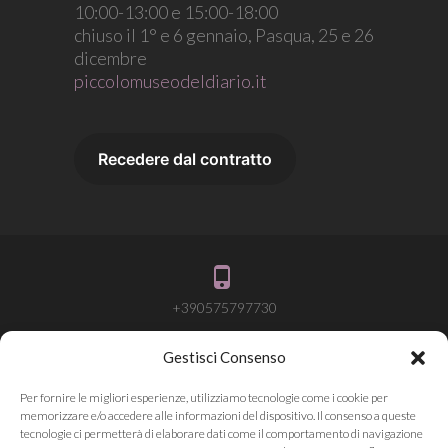
10:00-13:00 e 15:00-18:00
chiuso il 1° e 6 gennaio, Pasqua, 25 e 26
dicembre
piccolomuseodeldiario.it
+390575797730
Gestisci Consenso
info@attivalamemoria.it
Per fornire le migliori esperienze, utilizziamo tecnologie come i cookie per
memorizzare e/o accedere alle informazioni del dispositivo. Il consenso a queste
tecnologie ci permetterà di elaborare dati come il comportamento di navigazione