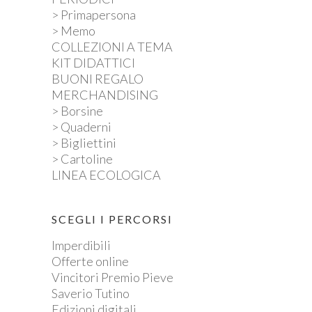
> Primapersona
> Memo
COLLEZIONI A TEMA
KIT DIDATTICI
BUONI REGALO
MERCHANDISING
> Borsine
> Quaderni
> Bigliettini
> Cartoline
LINEA ECOLOGICA
SCEGLI I PERCORSI
Imperdibili
Offerte online
Vincitori Premio Pieve
Saverio Tutino
Edizioni digitali