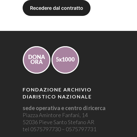
FONDAZIONE ARCHIVIO
DIARISTICO NAZIONALE
sede operativa e centro di ricerca
Piazza Amintore Fanfani, 14
52036 Pieve Santo Stefano AR
tel 0575797730 – 0575797731