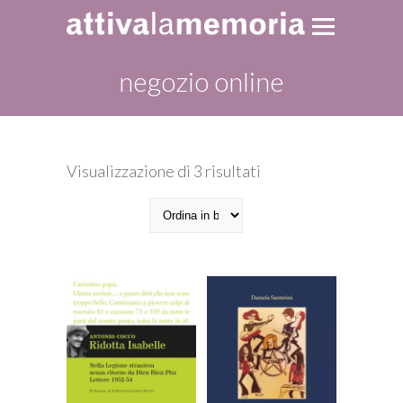
negozio online
Ordina
Visualizzazione di 3 risultati
in
base
al
più
recente