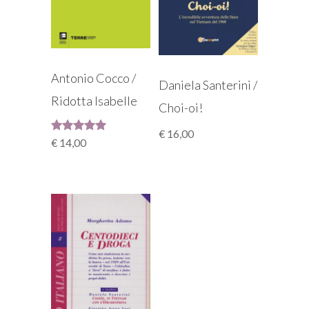
Antonio Cocco /
Daniela Santerini /
Ridotta Isabelle
Choi-oi!
€
16,00
Valutato
€
14,00
5.00
su 5