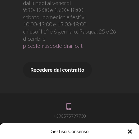
dal lunedì al venerdì
9:30-12:30 e 15:00-18:00
sabato, domenica e festivi
10:00-13:00 e 15:00-18:00
chiuso il 1° e 6 gennaio, Pasqua, 25 e 26
dicembre
piccolomuseodeldiario.it
+390575797730
Gestisci Consenso
info@attivalamemoria.it