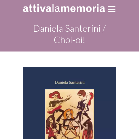
Daniela Santerini /
Choi-oi!