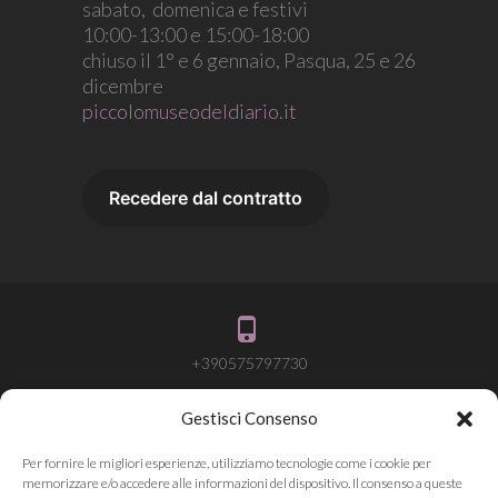
sabato, domenica e festivi
10:00-13:00 e 15:00-18:00
chiuso il 1° e 6 gennaio, Pasqua, 25 e 26
dicembre
piccolomuseodeldiario.it
+390575797730
Gestisci Consenso
info@attivalamemoria.it
Per fornire le migliori esperienze, utilizziamo tecnologie come i cookie per
memorizzare e/o accedere alle informazioni del dispositivo. Il consenso a queste