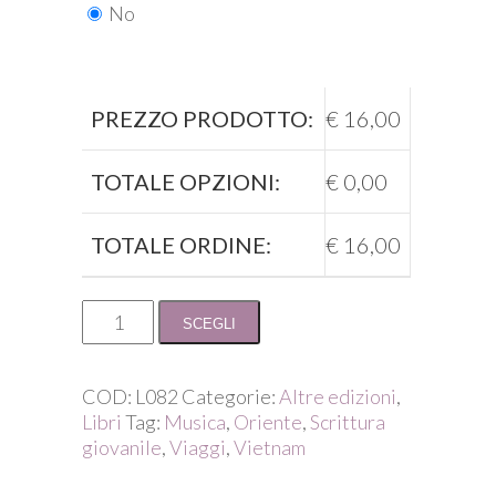
No
PREZZO PRODOTTO:
€
16,00
TOTALE OPZIONI:
€
0,00
TOTALE ORDINE:
€
16,00
Daniela
SCEGLI
Santerini
/
Choi-
COD:
L082
Categorie:
Altre edizioni
,
oi!
Libri
Tag:
Musica
,
Oriente
,
Scrittura
quantità
giovanile
,
Viaggi
,
Vietnam