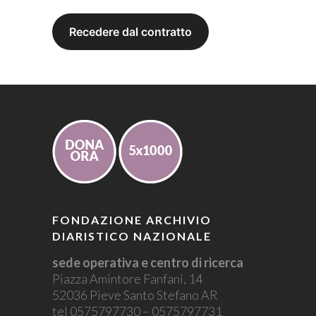
FONDAZIONE ARCHIVIO
DIARISTICO NAZIONALE
sede operativa e centro di ricerca
Piazza Amintore Fanfani, 14
52036 Pieve Santo Stefano AR
tel 0575797730 – 0575797731