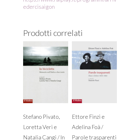
edercisaigon
Prodotti correlati
Ettore Finzi e
Stefano Pivato,
Adelina Foà /
Loretta Veri e
Parole trasparenti
Natalia Cangi / In