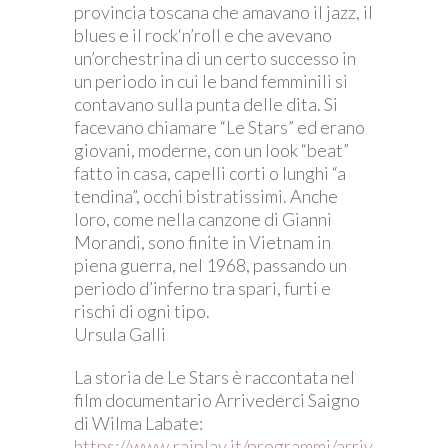
provincia toscana che amavano il jazz, il
blues e il rock‘n’roll e che avevano
un’orchestrina di un certo successo in
un periodo in cui le band femminili si
contavano sulla punta delle dita. Si
facevano chiamare “Le Stars” ed erano
giovani, moderne, con un look “beat”
fatto in casa, capelli corti o lunghi “a
tendina”, occhi bistratissimi. Anche
loro, come nella canzone di Gianni
Morandi, sono finite in Vietnam in
piena guerra, nel 1968, passando un
periodo d’inferno tra spari, furti e
rischi di ogni tipo.
Ursula Galli
La storia de Le Stars è raccontata nel
film documentario Arrivederci Saigno
di Wilma Labate:
https://www.raiplay.it/programmi/arriv