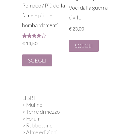
Pompeo / Più della
Voci dalla guerra
fame e più dei
civile
bombardamenti
€
23,00
Valutato
€
14,50
SCEGLI
4.00
su 5
SCEGLI
LIBRI
> Mulino
> Terre di mezzo
> Forum
> Rubbettino
> Altre edizioni