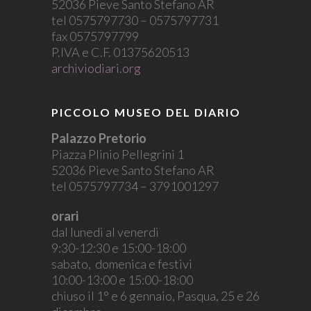
52036 Pieve Santo Stefano AR
tel 0575797730 – 0575797731
fax 0575797799
P.IVA e C.F. 01375620513
archiviodiari.org
PICCOLO MUSEO DEL DIARIO
Palazzo Pretorio
Piazza Plinio Pellegrini 1
52036 Pieve Santo Stefano AR
tel 0575797734 – 3791001297
orari
dal lunedì al venerdì
9:30-12:30 e 15:00-18:00
sabato, domenica e festivi
10:00-13:00 e 15:00-18:00
chiuso il 1° e 6 gennaio, Pasqua, 25 e 26