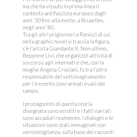
ma che ha vissuto in prima linea il
contesto antifascista europeo dagli
anni ’30 fino alla morte, a Bruxelles,
negli anni ’80.
Tra gli altri prigionieri a Renicci di cui
nella graphic novel si traccia la figura,
c’è l’artista Giandante X. Non ultimo,
Beppone Livi, che organizzò attività di
soccorso agli internati e che, con la
moglie Angela Crociani, fu tra l’altro
responsabile del vettovagliamento
per i trecento slavi armati evasi dal
campo.
I protagonisti di questa storia
disegnata sono esistiti e i fatti narrati
sono accaduti realmente. I dialoghi e le
situazioni sono stati immaginati con
verosimiglianza, sulla base dei racconti