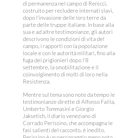
di permanenza nel campo di Renicci,
costruito per recludere internati slavi,
dopo l’invasione delle loro terre da
parte delle truppe italiane. In base alla
sua e ad altre testimonianze, gli autori
descrivono le condizioni di vita del
campo, i rapporti con la popolazione
locale e con le autorità militari, fino alla
fuga dei prigionieri dopo l’8
settembre, la smobilitazione e il
coinvolgimento di molti di loro nella
Resistenza.
Mentre sul tema sono note da tempo le
testimonianze dirette di Alfonso Failla,
Umberto Tommasini e Giorgio
Jaksetich, il diario veneziano di
Corrado Perissino, che accompagna le
fasi salienti del racconto, è inedito.
Perissino è un personaggio meno noto