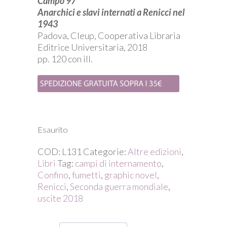
Campo 97
Anarchici e slavi internati a Renicci nel
1943
Padova, Cleup, Cooperativa Libraria
Editrice Universitaria, 2018
pp. 120 con ill.
Esaurito
COD:
L131
Categorie:
Altre edizioni
,
Libri
Tag:
campi di internamento
,
Confino
,
fumetti
,
graphic novel
,
Renicci
,
Seconda guerra mondiale
,
uscite 2018