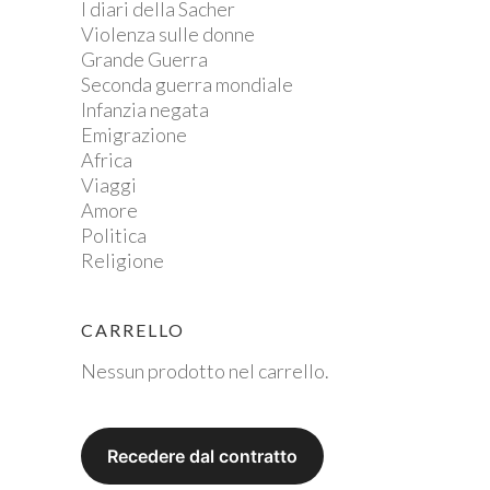
I diari della Sacher
Violenza sulle donne
Grande Guerra
Seconda guerra mondiale
Infanzia negata
Emigrazione
Africa
Viaggi
Amore
Politica
Religione
CARRELLO
Nessun prodotto nel carrello.