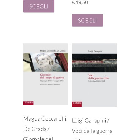
€
18,50
SCEGLI
SCEGLI
Magda Ceccarelli
Luigi Ganapini /
De Grada /
Voci dalla guerra
Giornale del