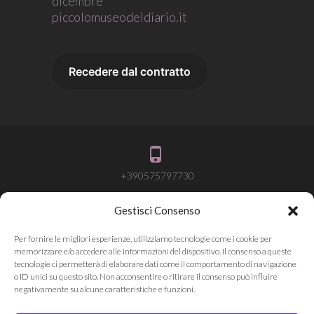
dicembre
piccolomuseodeldiario.it
+390575797730
Gestisci Consenso
info@attivalamemoria.it
Per fornire le migliori esperienze, utilizziamo tecnologie come i cookie per
memorizzare e/o accedere alle informazioni del dispositivo. Il consenso a queste
tecnologie ci permetterà di elaborare dati come il comportamento di navigazione
o ID unici su questo sito. Non acconsentire o ritirare il consenso può influire
Pieve Santo Stefano AR
negativamente su alcune caratteristiche e funzioni.