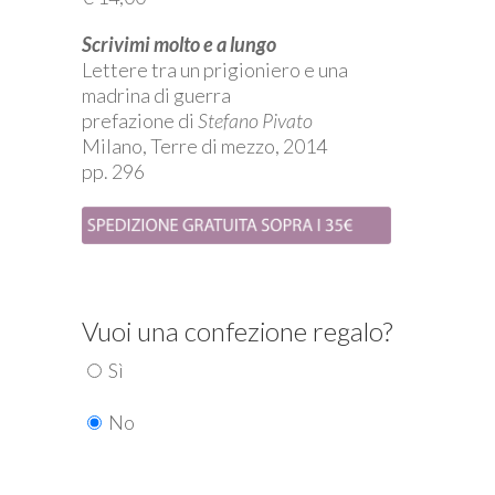
5.00
su 5
su base
Scrivimi molto e a lungo
di
recensioni
Lettere tra un prigioniero e una
madrina di guerra
prefazione di
Stefano Pivato
Milano, Terre di mezzo, 2014
pp. 296
Vuoi una confezione regalo?
Sì
No