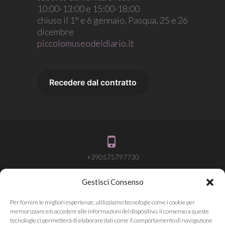
10:00-13:00 e 15:00-18:00
chiuso il 1° e 6 gennaio, Pasqua, 25 e 26
dicembre
piccolomuseodeldiario.it
+390575797730
Gestisci Consenso
info@attivalamemoria.it
Per fornire le migliori esperienze, utilizziamo tecnologie come i cookie per
memorizzare e/o accedere alle informazioni del dispositivo. Il consenso a queste
tecnologie ci permetterà di elaborare dati come il comportamento di navigazione