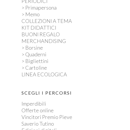
PERIODICI
> Primapersona
> Memo
COLLEZIONI A TEMA
KIT DIDATTICI
BUONI REGALO
MERCHANDISING
> Borsine
> Quaderni
> Bigliettini
> Cartoline
LINEA ECOLOGICA
SCEGLI I PERCORSI
Imperdibili
Offerte online
Vincitori Premio Pieve
Saverio Tutino