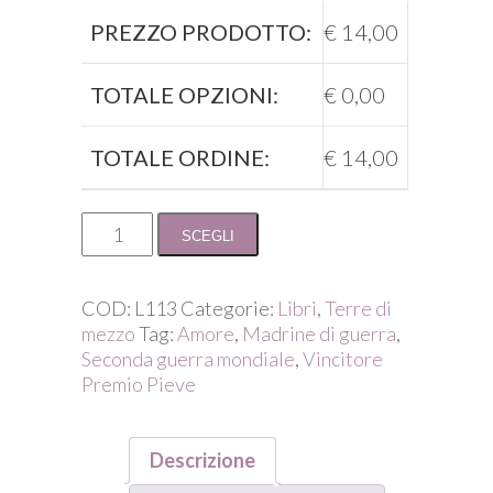
PREZZO PRODOTTO:
€
14,00
TOTALE OPZIONI:
€
0,00
TOTALE ORDINE:
€
14,00
Franco
SCEGLI
Leo
e
Anna
COD:
L113
Categorie:
Libri
,
Terre di
Maria
mezzo
Tag:
Amore
,
Madrine di guerra
,
Marucelli
Seconda guerra mondiale
,
Vincitore
/
Premio Pieve
Scrivimi
molto
e
Descrizione
a