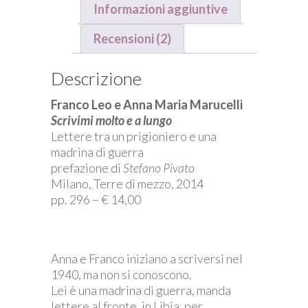
lungo
Informazioni aggiuntive
quantità
Recensioni (2)
Descrizione
Franco Leo e Anna Maria Marucelli
Scrivimi molto e a lungo
Lettere tra un prigioniero e una
madrina di guerra
prefazione di
Stefano Pivato
Milano, Terre di mezzo, 2014
pp. 296 – € 14,00
Anna e Franco iniziano a scriversi nel
1940, ma non si conoscono.
Lei è una madrina di guerra, manda
lettere al fronte, in Libia, per