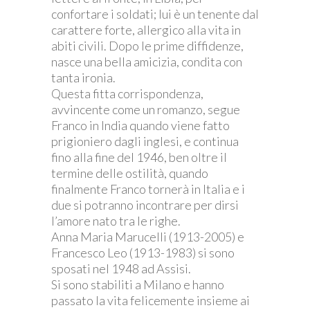
confortare i soldati; lui è un tenente dal
carattere forte, allergico alla vita in
abiti civili. Dopo le prime diffidenze,
nasce una bella amicizia, condita con
tanta ironia.
Questa fitta corrispondenza,
avvincente come un romanzo, segue
Franco in India quando viene fatto
prigioniero dagli inglesi, e continua
fino alla fine del 1946, ben oltre il
termine delle ostilità, quando
finalmente Franco tornerà in Italia e i
due si potranno incontrare per dirsi
l’amore nato tra le righe.
Anna Maria Marucelli (1913-2005) e
Francesco Leo (1913-1983) si sono
sposati nel 1948 ad Assisi.
Si sono stabiliti a Milano e hanno
passato la vita felicemente insieme ai