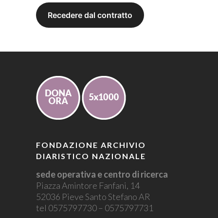
FONDAZIONE ARCHIVIO
DIARISTICO NAZIONALE
sede operativa e centro di ricerca
Piazza Amintore Fanfani, 14
52036 Pieve Santo Stefano AR
tel 0575797730 – 0575797731