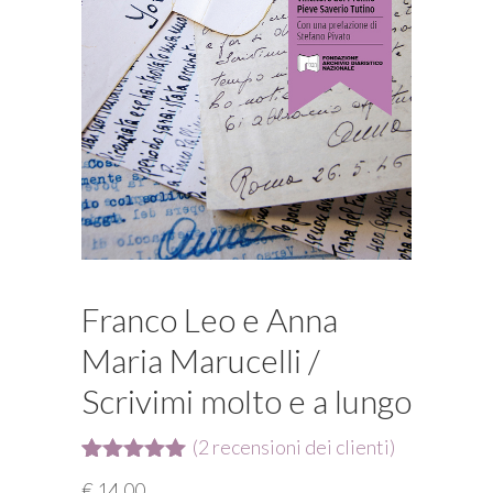
Franco Leo e Anna
Maria Marucelli /
Scrivimi molto e a lungo
(
2
recensioni dei clienti)
Valutato
2
€
14,00