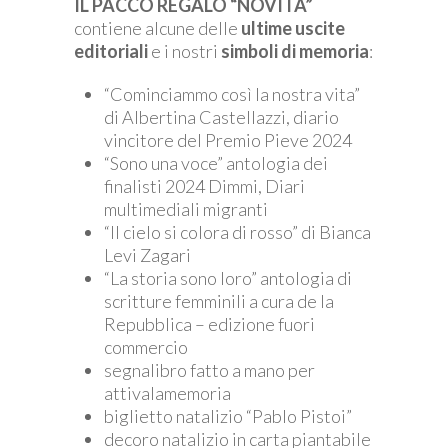
IL PACCO REGALO “NOVITÀ”
contiene alcune delle
ultime uscite
editoriali
e i nostri
simboli di memoria
:
“Cominciammo così la nostra vita”
di Albertina Castellazzi, diario
vincitore del Premio Pieve 2024
“Sono una voce” antologia dei
finalisti 2024 Dimmi, Diari
multimediali migranti
“Il cielo si colora di rosso” di Bianca
Levi Zagari
“La storia sono loro” antologia di
scritture femminili a cura de la
Repubblica – edizione fuori
commercio
segnalibro fatto a mano per
attivalamemoria
biglietto natalizio “Pablo Pistoi”
decoro natalizio in carta piantabile