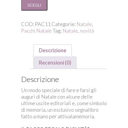
pacco
SCEGLI
regalo
natalizio
"novità"
COD:
PAC11
Categorie:
Natale
,
quantità
Pacchi Natale
Tag:
Natale
,
novità
Descrizione
Recensioni (0)
Descrizione
Un modo speciale di fare e farsi gli
auguri di Natale con alcune delle
ultime uscite editoriali e, come simbolo
di memoria, un esclusivo segnalibro
fatto a mano per attivalamemoria.