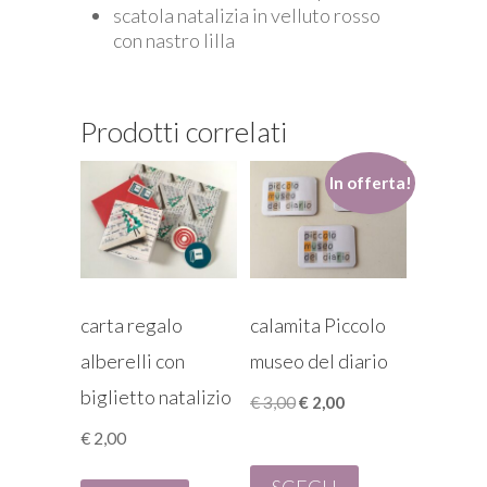
scatola natalizia in velluto rosso
con nastro lilla
Prodotti correlati
In offerta!
carta regalo
calamita Piccolo
alberelli con
museo del diario
biglietto natalizio
Il
Il
€
3,00
€
2,00
prezzo
prezzo
€
2,00
originale
attuale
era:
è:
SCEGLI