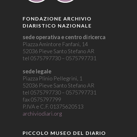
FONDAZIONE ARCHIVIO
DIARISTICO NAZIONALE
sede operativa e centro di ricerca
Piazza Amintore Fanfani, 14
52036 Pieve Santo Stefano AR
tel 0575797730 – 0575797731
sede legale
Piazza Plinio Pellegrini, 1
52036 Pieve Santo Stefano AR
tel 0575797730 – 0575797731
fax 0575797799
P.IVA e C.F. 01375620513
archiviodiari.org
PICCOLO MUSEO DEL DIARIO