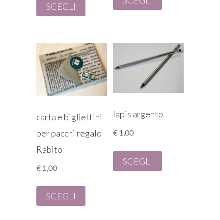
SCEGLI
€ 3,00.
€ 2,00.
lapis argento
carta e bigliettini
per pacchi regalo
€
1,00
Rabito
SCEGLI
€
1,00
SCEGLI