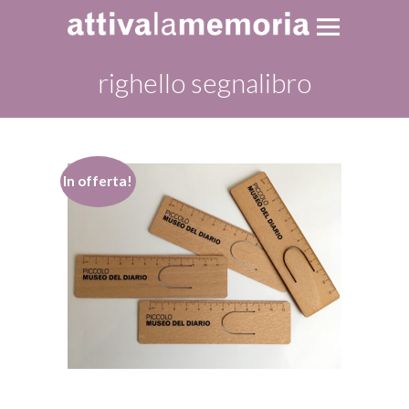
righello segnalibro
In offerta!