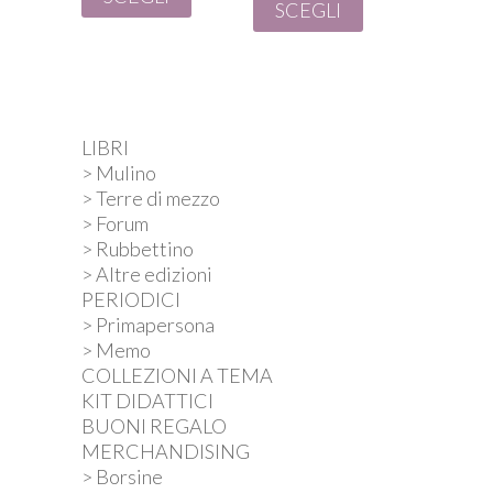
SCEGLI
€ 3,00.
€ 2,00.
LIBRI
> Mulino
> Terre di mezzo
> Forum
> Rubbettino
> Altre edizioni
PERIODICI
> Primapersona
> Memo
COLLEZIONI A TEMA
KIT DIDATTICI
BUONI REGALO
MERCHANDISING
> Borsine