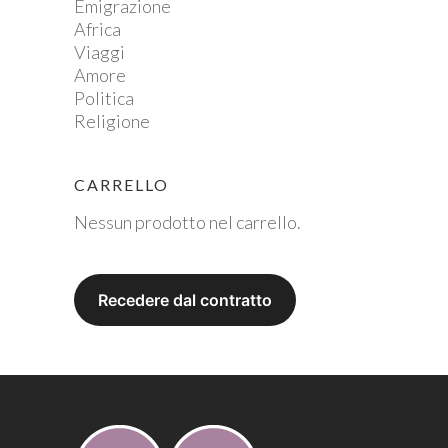
Emigrazione
Africa
Viaggi
Amore
Politica
Religione
CARRELLO
Nessun prodotto nel carrello.