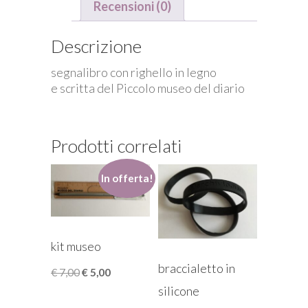
Recensioni (0)
Descrizione
segnalibro con righello in legno
e scritta del Piccolo museo del diario
Prodotti correlati
In offerta!
kit museo
braccialetto in
Il
Il
€
7,00
€
5,00
prezzo
prezzo
silicone
originale
attuale