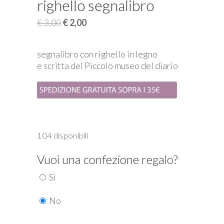
righello segnalibro
Il
Il
€
3,00
€
2,00
prezzo
prezzo
originale
attuale
segnalibro con righello in legno
era:
è:
e scritta del Piccolo museo del diario
€ 3,00.
€ 2,00.
104 disponibili
Vuoi una confezione regalo?
Sì
No