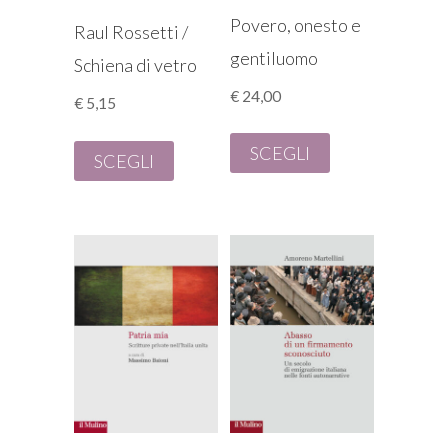
Povero, onesto e
Raul Rossetti /
gentiluomo
Schiena di vetro
€
24,00
€
5,15
SCEGLI
SCEGLI