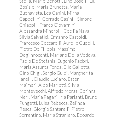
Stella, Mario Benotti, Lino Boselli, Liù
Bosisio, Maria Brunetta, Maria
Buonavista, Lea Canini, Mirna
Cappellini, Corrado Casini – Simone
Chiappi – Franco Giovannini –
Alessandra Minerbi – Cecilia Nava –
Silvia Salvatici, Ermanno Castoldi,
Francesco Ceccarelli, Aurelio Cupelli,
Pietro De Filippis, Massimo
Deg’Innocenti, Mariano Della Vedova,
Paolo De Stefanis, Eugenio Fabbri,
Maria Assunta Fonda, Elio Galletta,
Cino Ghigi, Sergio Guidi, Margherita
Ianelli, Claudio Luciano, Ester
Maimeri, Aldo Mariotti, Silvia
Montevecchi, Alfredo Moras, Corinna
Neri, Maria Pagani, Iria Parlanti, Bruno
Pungetti, Luisa Rebecca, Zelinda
Resca, Giorgio Santarelli, Pietro
Sorrentino, Maria Straniero, Edoardo