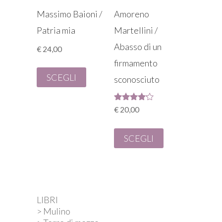
Massimo Baioni /
Amoreno
Patria mia
Martellini /
Abasso di un
€
24,00
firmamento
SCEGLI
sconosciuto
Valutato
€
20,00
4.00
su 5
SCEGLI
LIBRI
> Mulino