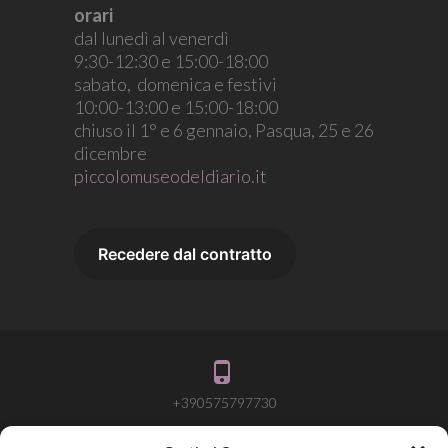
orari
dal lunedì al venerdì
9:30-12:30 e 15:00-18:00
sabato, domenica e festivi
10:00-13:00 e 15:00-18:00
chiuso il 1° e 6 gennaio, Pasqua, 25 e 26
dicembre
piccolomuseodeldiario.it
+390575797730