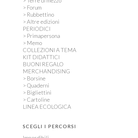
> Terre di mezzo
> Forum
> Rubbettino
> Altre edizioni
PERIODICI
> Primapersona
> Memo
COLLEZIONI A TEMA
KIT DIDATTICI
BUONI REGALO
MERCHANDISING
> Borsine
> Quaderni
> Bigliettini
> Cartoline
LINEA ECOLOGICA
SCEGLI I PERCORSI
Imperdibili