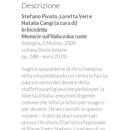
Descrizione
Stefano Pivato, Loretta Veri e
Natalia Cangi (a cura di)
In bicicletta
Memorie sull’Italia a due ruote
Bologna, Il Mulino, 2009
collana
Storie italiane
pp. 248 – euro 20,00
Sogni e spavalderie di chi si inerpica
nella vita pedalando col vento in faccia,
paura e senso del dovere della
staffetta partigiana che pedala per la
libertà d’Italia, emozioni di gente
comune che inforca la bici per svago o
per dovere. I brani raccolti in questo
volume – tratti da diari conservati
presso l’Archivio Diaristico Nazionale
di Pieve Santo Stefano – parlano di un