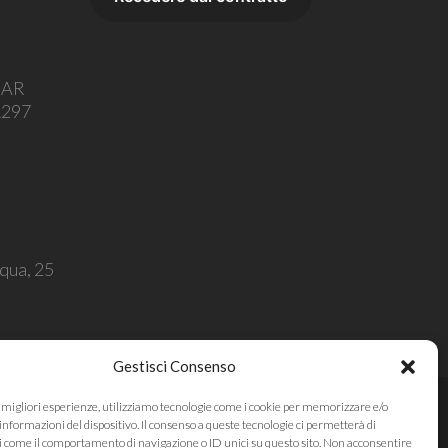
o AR
1297
squa, 25
Gestisci Consenso
e migliori esperienze, utilizziamo tecnologie come i cookie per memorizzare e/o
informazioni del dispositivo. Il consenso a queste tecnologie ci permetterà di
i come il comportamento di navigazione o ID unici su questo sito. Non acconsentire