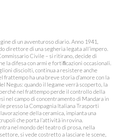
agine di un avventuroso diario. Anno 1941,
do direttore di una segheria legata all’impero.
ommissario Civile – si ritirano, decide di
e la difesa con armi e fortiﬁcazioni occasionali.
glioni disciolti, continua a resistere anche
Nel frattempo ha una breve storia d’amore con la
el Negus: quando il legame verrà scoperto, la
 perché nel frattempo perde il controllo della
lesi nel campo di concentramento di Mandara in
ile presso la Compagnia Italiana Trasporti
a lavorazione della ceramica, impianta una
upoli che porta l’attività in rovina.
entra nel mondo del teatro di prosa, nella
settore, si vede costretto a lasciare le scene,