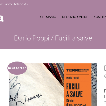
ve Santo Stefano AR
CHI SIAMO
NEGOZIO ONLINE
SOSTIEN
Dario Poppi / Fucili a salve
In offerta!
F
D
p