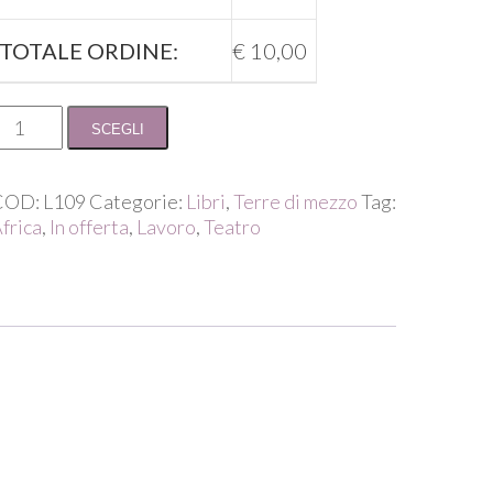
TOTALE ORDINE:
€
10,00
ario
SCEGLI
oppi
ucili
COD:
L109
Categorie:
Libri
,
Terre di mezzo
Tag:
frica
,
In offerta
,
Lavoro
,
Teatro
alve
uantità