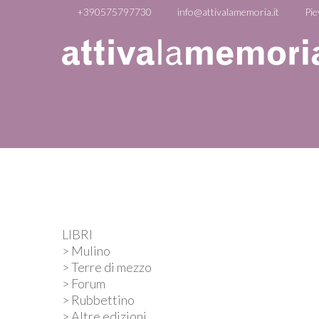
+390575797730
info@attivalamemoria.it
Pie
LIBRI
> Mulino
> Terre di mezzo
> Forum
> Rubbettino
> Altre edizioni