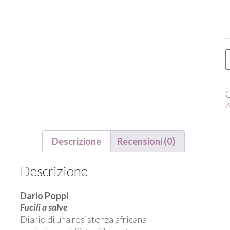
D
P
/
F
a
A
s
q
Descrizione
Recensioni (0)
Descrizione
Dario Poppi
Fucili a salve
Diario di una resistenza africana