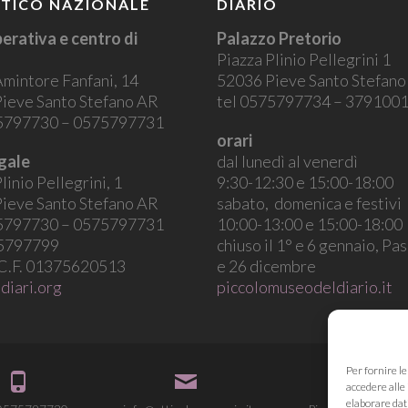
STICO NAZIONALE
DIARIO
erativa e centro di
Palazzo Pretorio
Piazza Plinio Pellegrini 1
Amintore Fanfani, 14
52036 Pieve Santo Stefan
ieve Santo Stefano AR
tel 0575797734 – 379100
75797730 – 0575797731
orari
gale
dal lunedì al venerdì
linio Pellegrini, 1
9:30-12:30 e 15:00-18:00
ieve Santo Stefano AR
sabato, domenica e festivi
75797730 – 0575797731
10:00-13:00 e 15:00-18:00
75797799
chiuso il 1° e 6 gennaio, Pa
 C.F. 01375620513
e 26 dicembre
diari.org
piccolomuseodeldiario.it
Per fornire l
accedere alle 
elaborare dat