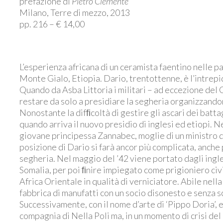
prefazione di
Pietro Clemente
Milano, Terre di mezzo, 2013
pp. 216 – € 14,00
L’esperienza africana di un ceramista faentino nelle p
Monte Gialo, Etiopia. Dario, trentottenne, è l’intrepi
Quando da Asba Littoria i militari – ad eccezione del C
restare da solo a presidiare la segheria organizzandon
Nonostante la difﬁcoltà di gestire gli ascari dei batta
quando arriva il nuovo presidio di inglesi ed etiopi. 
giovane principessa Zannabec, moglie di un ministro d
posizione di Dario si farà ancor più complicata, anche
segheria. Nel maggio del ’42 viene portato dagli ing
Somalia, per poi ﬁnire impiegato come prigioniero civ
Africa Orientale in qualità di verniciatore. Abile nell
fabbrica di manufatti con un socio disonesto e senza scr
Successivamente, con il nome d’arte di ‘Pippo Doria’, 
compagnia di Nella Poli ma, in un momento di crisi del 