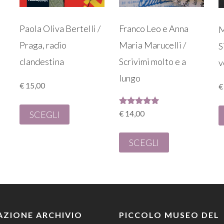
Paola Oliva Bertelli /
Franco Leo e Anna
M
Praga, radio
Maria Marucelli /
S
clandestina
Scrivimi molto e a
v
lungo
€
15,00
€
Valutato
SCEGLI
€
14,00
5.00
su 5
SCEGLI
ZIONE ARCHIVIO
PICCOLO MUSEO DEL