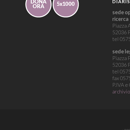
DIARI
sede op
ricerca
Piazza 
52036 P
tel 05
sede le
Piazza P
52036 P
tel 05
fax 05
P.IVA e
archivio