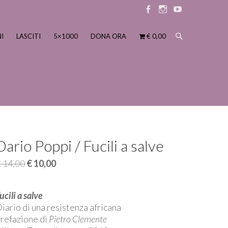
Elemento
Elemento
Elemento
menu
menu
menu
I
LASCITI
5×1000
DONA ORA
€ 0,00
Dario Poppi / Fucili a salve
Il
Il
€
14,00
€
10,00
prezzo
prezzo
originale
attuale
ucili a salve
era:
è:
iario di una resistenza africana
€ 14,00.
€ 10,00.
refazione di
Pietro Clemente