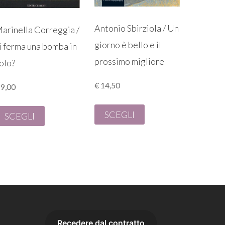
Antonio Sbirziola / Un
arinella Correggia /
giorno è bello e il
i ferma una bomba in
prossimo migliore
olo?
€
14,50
9,00
SCEGLI
SCEGLI