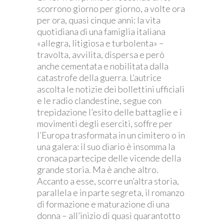
scorrono giorno per giorno, a volte ora
per ora, quasi cinque anni: la vita
quotidiana di una famiglia italiana
«allegra, litigiosa e turbolenta» –
travolta, avvilita, dispersa e però
anche cementata e nobilitata dalla
catastrofe della guerra. L’autrice
ascolta le notizie dei bollettini ufficiali
e le radio clandestine, segue con
trepidazione l’esito delle battaglie e i
movimenti degli eserciti, soffre per
l’Europa trasformata in un cimitero o in
una galera: il suo diario è insomma la
cronaca partecipe delle vicende della
grande storia. Ma è anche altro.
Accanto a esse, scorre un’altra storia,
parallela e in parte segreta, il romanzo
di formazione e maturazione di una
donna – all’inizio di quasi quarantotto