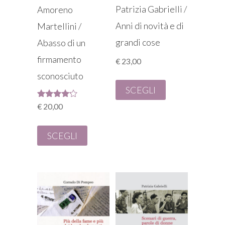
Patrizia Gabrielli /
Amoreno
Anni di novità e di
Martellini /
grandi cose
Abasso di un
firmamento
€
23,00
sconosciuto
SCEGLI
Valutato
€
20,00
4.00
su 5
SCEGLI