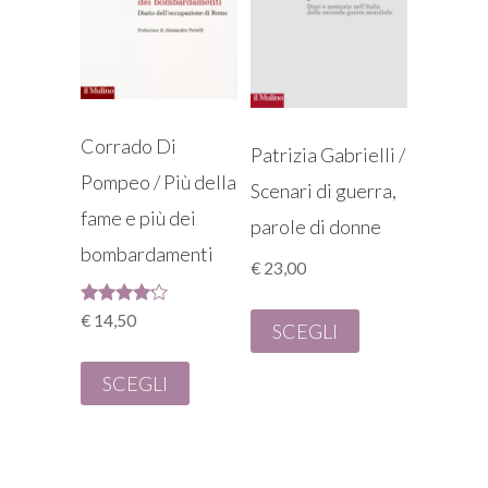
Corrado Di
Patrizia Gabrielli /
Pompeo / Più della
Scenari di guerra,
fame e più dei
parole di donne
bombardamenti
€
23,00
Valutato
€
14,50
SCEGLI
4.00
su 5
SCEGLI