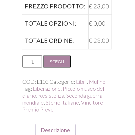
PREZZO PRODOTTO:
€
23,00
TOTALE OPZIONI:
€
0,00
TOTALE ORDINE:
€
23,00
Magda
SCEGLI
Ceccarelli
De
Grada
COD:
L102
Categorie:
Libri
,
Mulino
/
Tag:
Liberazione
,
Piccolo museo del
Giornale
diario
,
Resistenza
,
Seconda guerra
del
mondiale
,
Storie italiane
,
Vincitore
tempo
Premio Pieve
di
guerra
quantità
Descrizione