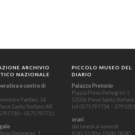
ZIONE ARCHIVIO
PICCOLO MUSEO DEL
STICO NAZIONALE
DIARIO
erativa e centro di
Palazzo Pretorio
Piazza Plinio Pellegrini 1
Amintore Fanfani, 14
52036 Pieve Santo Stefan
ieve Santo Stefano AR
tel 0575797734 – 379100
75797730 – 0575797731
orari
gale
dal lunedì al venerdì
linio Pellegrini, 1
9:30-12:30 e 15:00-18:00