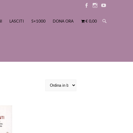
Elemento
Elemento
Elemento
menu
menu
menu
I
LASCITI
5×1000
DONA ORA
€ 0,00