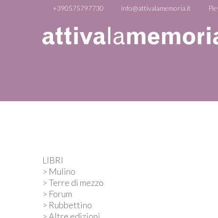
+390575797730
info@attivalamemoria.it
Pie
LIBRI
> Mulino
> Terre di mezzo
> Forum
> Rubbettino
> Altre edizioni