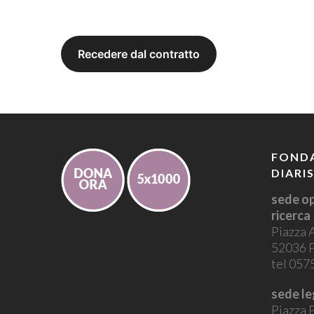
FONDA
DIARI
sede op
ricerca
Piazza 
52036 P
tel 05
sede le
Piazza P