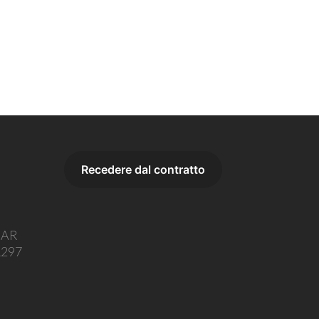
o AR
1297