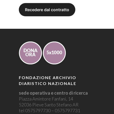
FONDAZIONE ARCHIVIO
DIARISTICO NAZIONALE
sede operativa e centro di ricerca
Piazza Amintore Fanfani, 14
52036 Pieve Santo Stefano AR
tel 0575797730 – 0575797731