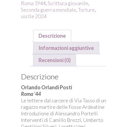
nuova
Roma 1944
,
Scrittura giovanile
,
edizione
Seconda guerra mondiale
,
Torture
,
quantità
uscite 2024
Descrizione
Informazioni aggiuntive
Recensioni (0)
Descrizione
Orlando Orlandi Posti
Roma ’44
Le lettere dal carcere di Via Tasso di un
ragazzo martire delle Fosse Ardeatine
Introduzione di Alessandro Portelli
Interventi di Camillo Brezzi, Umberto
Gentiloni Silveri, Loretta Veri