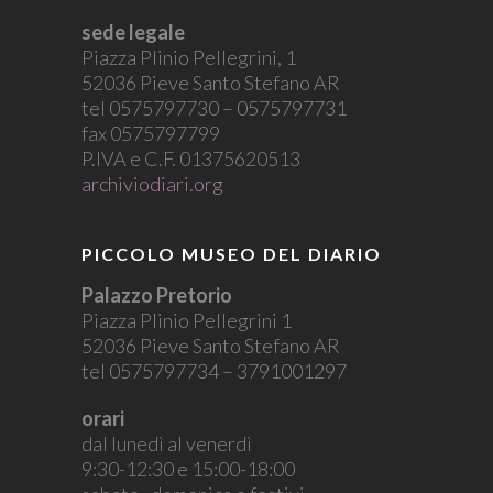
sede legale
Piazza Plinio Pellegrini, 1
52036 Pieve Santo Stefano AR
tel 0575797730 – 0575797731
fax 0575797799
P.IVA e C.F. 01375620513
archiviodiari.org
PICCOLO MUSEO DEL DIARIO
Palazzo Pretorio
Piazza Plinio Pellegrini 1
52036 Pieve Santo Stefano AR
tel 0575797734 – 3791001297
orari
dal lunedì al venerdì
9:30-12:30 e 15:00-18:00