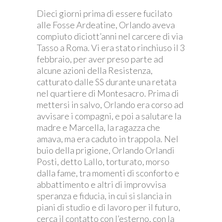
Dieci giorni prima di essere fucilato
alle Fosse Ardeatine, Orlando aveva
compiuto diciott’anni nel carcere di via
Tasso a Roma. Vi era stato rinchiuso il 3
febbraio, per aver preso parte ad
alcune azioni della Resistenza,
catturato dalle SS durante una retata
nel quartiere di Montesacro. Prima di
mettersi in salvo, Orlando era corso ad
avvisare i compagni, e poi a salutare la
madre e Marcella, la ragazza che
amava, ma era caduto in trappola. Nel
buio della prigione, Orlando Orlandi
Posti, detto Lallo, torturato, morso
dalla fame, tra momenti di sconforto e
abbattimento e altri di improvvisa
speranza e fiducia, in cui si slancia in
piani di studio e di lavoro per il futuro,
cerca il contatto con l’esterno, con la