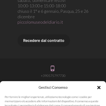
sabato, domenica e festivi
10:00-13:00 e 15:00-18:00
chiuso il 1° e 6 gennaio, Pasqua, 25 e 26
dicembre
piccolomuseodeldiario.it
+390575797730
Gestisci Consenso
info@attivalamemoria.it
Per fornire le migliori esperienze, utilizziamo tecnologie come i cookie per
memorizzare e/o accedere alle informazioni del dispositivo. Il consenso a queste
tecnologie ci permetterà di elaborare dati come il comportamento di navigazione