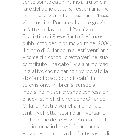
sento spinto da un intimo altruismo a
fare del bene a tutti gli esseri umani»,
confessa a Marcella. Il 24 marzo 1944
viene ucciso. Portato alla luce grazie
all’attento lavoro dell’Archivio
Diaristico di Pieve Santo Stefano e
pubblicato per la prima volta nel 2004,
il diario di Orlando in questi venti anni
– come ci ricorda Loretta Veri nel suo
contributo – ha dato il via a numerose
iniziative che ne hanno riverberato la
storia nelle scuole, nei teatri, in
televisione, in libreria, sui social
media, nei musei, creando connessioni
e nuovi stimoli che rendono Orlando
Orlandi Posti vivo nella memoria di
tanti. Nell’ottantesimo anniversario
dell’eccidio delle Fosse Ardeatine, il
diario torna in libreria in una nuova
edizione, arricchita dagli interventi di