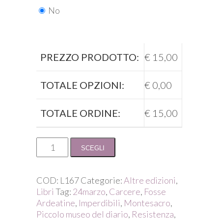
No
PREZZO PRODOTTO:
€
15,00
TOTALE OPZIONI:
€
0,00
TOTALE ORDINE:
€
15,00
Orlando
SCEGLI
Orlandi
Posti
/
COD:
L167
Categorie:
Altre edizioni
,
Roma
Libri
Tag:
24marzo
,
Carcere
,
Fosse
'44
Ardeatine
,
Imperdibili
,
Montesacro
,
-
Piccolo museo del diario
,
Resistenza
,