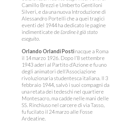
Camillo Brezzi e Umberto Gentiloni
Silveri, e da una nuova Introduzione di
Alessandro Portelli che a quei tragici
eventi del 1944 ha dedicato le pagine
indimenticate de
L’ordine è già stato
eseguito
.
Orlando Orlandi Posti
nacque a Roma
il 14 marzo 1926. Dopo l’8 settembre
1943 aderì al Partito d’Azione e fu uno
degli animatori dell’Associazione
rivoluzionaria studentesca italiana. Il 3
febbraio 1944, salvò i suoi compagni da
una retata dei tedeschi nel quartiere
Montesacro, ma cadde nelle mani delle
SS. Rinchiuso nel carcere di via Tasso,
fu fucilato il 24 marzo alle Fosse
Ardeatine.