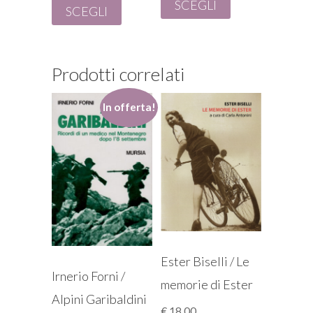
SCEGLI
SCEGLI
Prodotti correlati
In offerta!
Ester Biselli / Le
Irnerio Forni /
memorie di Ester
Alpini Garibaldini
€
18,00