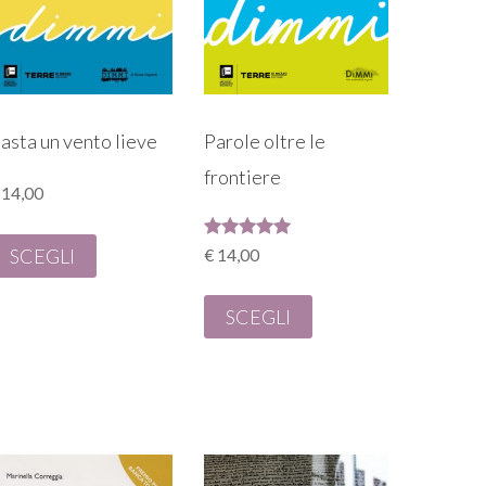
asta un vento lieve
Parole oltre le
frontiere
14,00
Valutato
SCEGLI
€
14,00
5.00
su 5
SCEGLI