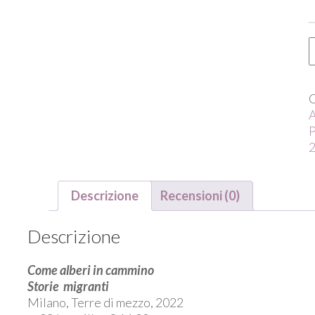
a
i
c
q
A
Descrizione
Recensioni (0)
Descrizione
Come alberi in cammino
Storie migranti
Milano, Terre di mezzo, 2022