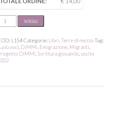
TOTALE ORDINE:
€
14,00
Come
SCEGLI
lberi
n
ammino
COD:
L154
Categorie:
Libri
,
Terre di mezzo
Tag:
uantità
 più voci
,
DiMMi
,
Emigrazione
,
Migranti
,
Progetto DiMMi
,
Scrittura giovanile
,
uscite
2022