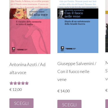
M
Giuseppe Salvemini /
Antonina Azoti / Ad
S
Con il fuoco nelle
alta voce
v
vene
Valutato
€
12,00
€
€
14,00
5.00
su 5
SCEGLI
SCEGLI