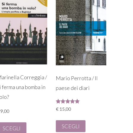
arinella Correggia /
Mario Perrotta / Il
i ferma una bomba in
paese dei diari
olo?
Valutato
€
15,00
9,00
5.00
su 5
SCEGLI
SCEGLI