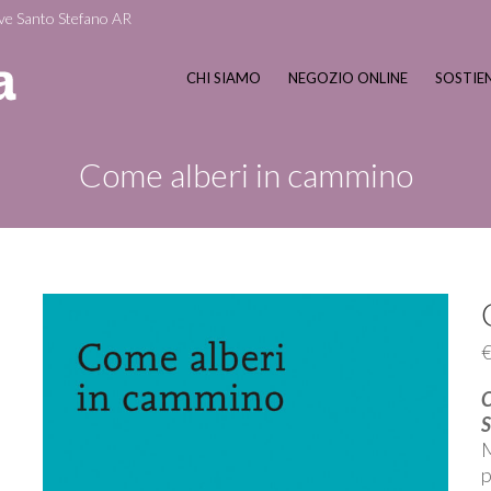
ve Santo Stefano AR
CHI SIAMO
NEGOZIO ONLINE
SOSTIEN
Come alberi in cammino
C
S
M
p