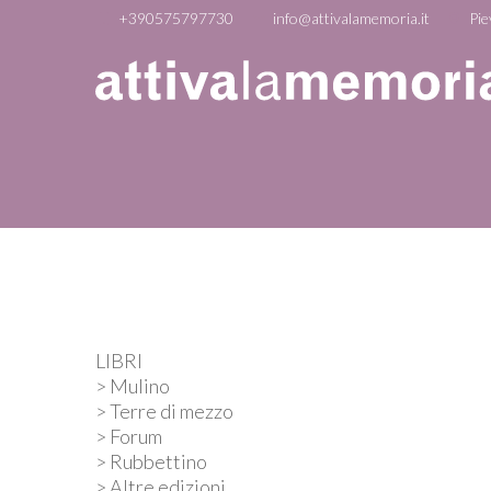
+390575797730
info@attivalamemoria.it
Pie
LIBRI
> Mulino
> Terre di mezzo
> Forum
> Rubbettino
> Altre edizioni