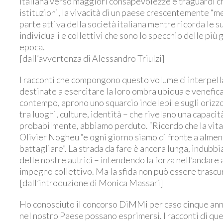
italiana verso maggiori consapevolezze e traguardi ch
istituzioni, la vivacità di un paese crescentemente “m
parte attiva della società italiana mentre ricorda le su
individuali e collettivi che sono lo specchio delle più
epoca.
[dall’avvertenza di Alessandro Triulzi]
I racconti che compongono questo volume ci interpella
destinate a esercitare la loro ombra ubiqua e venefica
contempo, aprono uno squarcio indelebile sugli orizzo
tra luoghi, culture, identità – che rivelano una capacità
probabilmente, abbiamo perduto. “Ricordo che la vita 
Olivier Nogheu “e ogni giorno siamo di fronte a almen
battagliare”. La strada da fare è ancora lunga, indubb
delle nostre autrici – intendendo la forza nell’andare 
impegno collettivo. Ma la sfida non può essere trascu
[dall’introduzione di Monica Massari]
Ho conosciuto il concorso DiMMi per caso cinque anni
nel nostro Paese possano esprimersi. I racconti di que