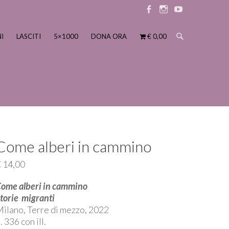
Elemento
Elemento
Elemento
menu
menu
menu
I
LASCITI
5×1000
DONA ORA
€ 0,00
Come alberi in cammino
€
14,00
ome alberi in cammino
torie migranti
ilano, Terre di mezzo, 2022
. 336 con ill.