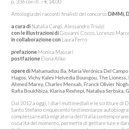
p. 336 con ill. – € 14,00
Antologia dei racconti finalisti del concorso
DiMMi, D
a cura
di
Natalia Cangi, Alessandro Triulzi
con le illustrazioni di
Giovanni Cocco, Lorenzo Marco
in collaborazione con
Laura Ferro
prefazione
Monica Massari
postfazione
Elona Aliko
opere di
Mahamadou Ba, María Verónica Del Campo C
Hagos, Vichy Kalev Helvedia Boungou, The Lioness, 
Ahmed Marey, Charles Mensah, Franck Olivier Nog
Rafia Boukhbiza, Klarisa Rexhepi, Nataliya Serbska,
Dal 2012 a oggi, i diari multimediali e le scritture di
Santo Stefano cinquecento testimonianze autobiografi
complessa realtà migratoria dell’Italia contemporanea
oscurità del momento, permette di gettare luce e dare