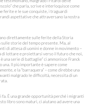
e testimoniano, malgrado i ritardi delle
escolo” che parla, scrive e interloquisce come
e ferite e le sue conquiste, i traguardi
 grandi aspettative che attraversano la nostra
no direttamente sulle ferite della Storia
 sulle storie del tempo presente. Ma, al
nti di attesa di uomini e donne in movimento –
 di lottare e proiettarsi verso il futuro che noi,
è una serie di battaglie” ci ammonisce Franck
o una. Il più importante è sapere come
iamente, e la “barraquera” – come direbbe una
avanti malgrado le difficoltà, necessita di un
rata.
 fa. È una grande opportunità perché i migranti
sto libro sono maturi, ci aiutano ad avere una