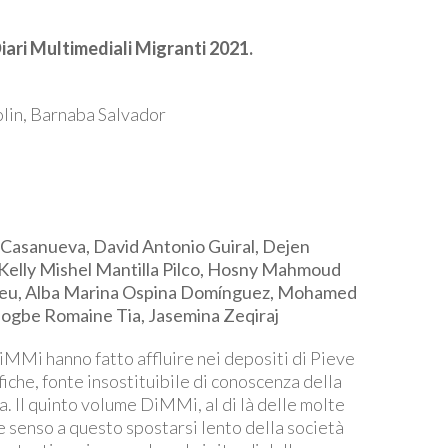
iari Multimediali Migranti 2021.
lin, Barnaba Salvador
asanueva, David Antonio Guiral, Dejen
Kelly Mishel Mantilla Pilco, Hosny Mahmoud
heu, Alba Marina Ospina Domínguez, Mohamed
 Gogbe Romaine Tia, Jasemina Zeqiraj
 DiMMi hanno fatto affluire nei depositi di Pieve
che, fonte insostituibile di conoscenza della
. Il quinto volume DiMMi, al di là delle molte
 senso a questo spostarsi lento della società